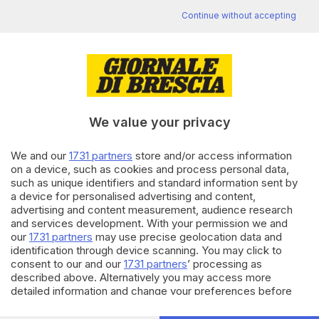
Valtrompia inizia il banco di
Continue without accepting
prova
di
Barbara Fenotti
20.02.2026
CULTURA
Torna «Proposta» in
Valtrompia: voci di donne e
teatro d’impegno
We value your privacy
di
Alessia Tagliabue
We and our
1731 partners
store and/or access information
on a device, such as cookies and process personal data,
20.01.2026
CRONACA
such as unique identifiers and standard information sent by
a device for personalised advertising and content,
Da Gussago alla Valtrompia,
advertising and content measurement, audience research
ora anche a Brescia si parla di
and services development. With your permission we and
baby gang
our
1731 partners
may use precise geolocation data and
di
Elio Montanari
identification through device scanning. You may click to
consent to our and our
1731 partners
’ processing as
described above. Alternatively you may access more
Carica altri articoli
detailed information and change your preferences before
consenting or to refuse consenting. Please note that some
processing of your personal data may not require your