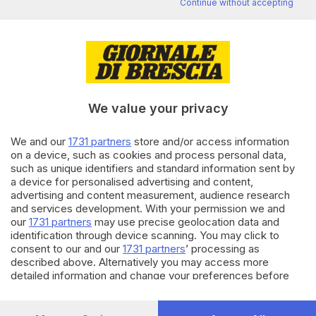
Continue without accepting
triplo
18.09.2025
ALTRI SPORT
Mondiali di atletica, Pernici
quarto nella semifinale degli
800 metri
We value your privacy
di
Luca Chiarini
We and our
1731 partners
store and/or access information
17.09.2025
ALTRI SPORT
on a device, such as cookies and process personal data,
such as unique identifiers and standard information sent by
Atletica, semifinale mondiale
a device for personalised advertising and content,
per il camuno Pernici:
advertising and content measurement, audience research
«Indescrivibile»
and services development. With your permission we and
di
Mario Nicoliello
our
1731 partners
may use precise geolocation data and
identification through device scanning. You may click to
consent to our and our
1731 partners
’ processing as
Carica altri articoli
described above. Alternatively you may access more
detailed information and change your preferences before
consenting or to refuse consenting. Please note that some
processing of your personal data may not require your
consent, but you have a right to object to such processing.