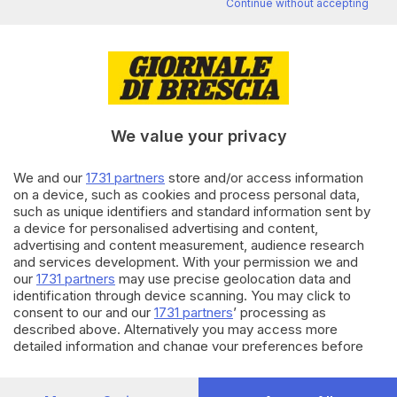
Continue without accepting
Mondiali in Qatar, guerriglia a
Bruxelles dopo la vittoria del
Marocco sul Belgio
06.11.2022
ALTRI SPORT
Europei ciclocross: Bianchi
We value your privacy
undicesima, Corvi d’argento
di
Paolo Venturini
We and our
1731 partners
store and/or access information
on a device, such as cookies and process personal data,
04.11.2022
such as unique identifiers and standard information sent by
SPORT
a device for personalised advertising and content,
Ciclocross: Arianna Bianchi,
advertising and content measurement, audience research
prima in azzurro agli Europei
and services development. With your permission we and
our
1731 partners
may use precise geolocation data and
identification through device scanning. You may click to
consent to our and our
1731 partners
’ processing as
Carica altri articoli
described above. Alternatively you may access more
detailed information and change your preferences before
consenting or to refuse consenting. Please note that some
processing of your personal data may not require your
consent, but you have a right to object to such processing.