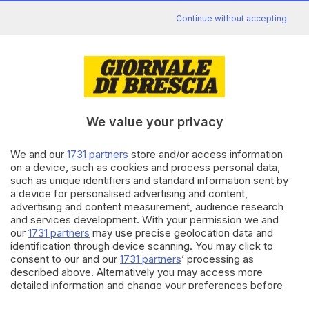
21.01.2025
CRONACA
Continue without accepting
Cocaina dal Sud America: 12
arresti, Brescia snodo del
narcotraffico
di
Paolo Bertoli
26.10.2024
CRONACA
We value your privacy
Maltrattata dall’ex in Albania:
«Deve rimanere in Italia»
We and our
1731 partners
store and/or access information
di
Andrea Cittadini
on a device, such as cookies and process personal data,
such as unique identifiers and standard information sent by
a device for personalised advertising and content,
21.10.2024
POLITICA
advertising and content measurement, audience research
Migranti in Albania, Meloni
and services development. With your permission we and
lavora al decreto: duello con le
our
1731 partners
may use precise geolocation data and
toghe
identification through device scanning. You may click to
consent to our and our
1731 partners
’ processing as
described above. Alternatively you may access more
Carica altri articoli
detailed information and change your preferences before
consenting or to refuse consenting. Please note that some