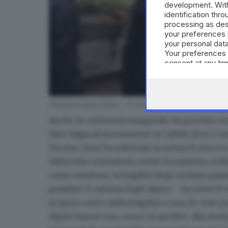
development. Wit
identification thr
processing as des
your preferences 
your personal data
Your preferences 
consent at any tim
the webpage.
Momenti della sfilata - © www.giornaledibrescia.it
Anche la cerimonia inaugurale ha previsto una 
fatto tappa al monumento ai Caduti, dove è sta
Duomo, dove ha celebrato la messa il vescov
dalla lotta combattuta contro la malattia» nell
come missione, la fragilità degli uomini quan
guardare il carisma degli Alpini – ha detto il
si fanno carico della fragilità
, e non di certo p
Alpini hanno reso onore ai sacrifici, alla sto