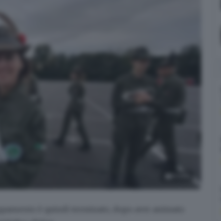
8
foto
ppamento è quindi terminato
, dopo aver animato