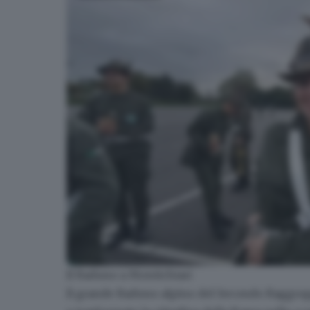
Il Raduno a Montichiari
I primi alpini arrivati a Montichiari
Il
grande Raduno alpino del Secondo Raggru