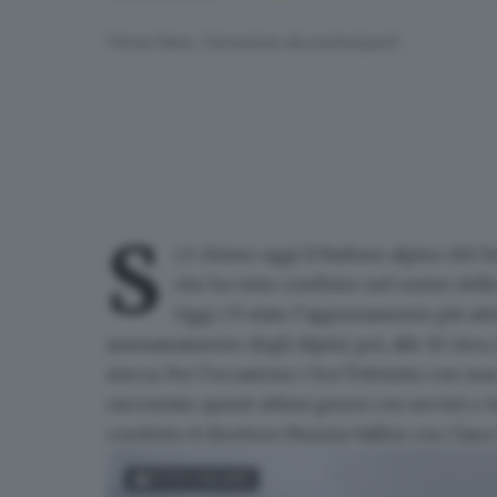
Penne Nere, l'emozione dei partecipanti
S
i è chiuso oggi il
Raduno alpino del S
che ha visto confluire nel centro dell
Oggi c’è stato l’appuntamento più att
ammassamento degli Alpini; poi, alle 10 circa, 
stecca. Per l’occasione
c’era Teletutto con una
raccontato questi ultimi giorni con servizi e i
condotto il direttore Nunzia Vallini con Clara
FOTOGALLERY