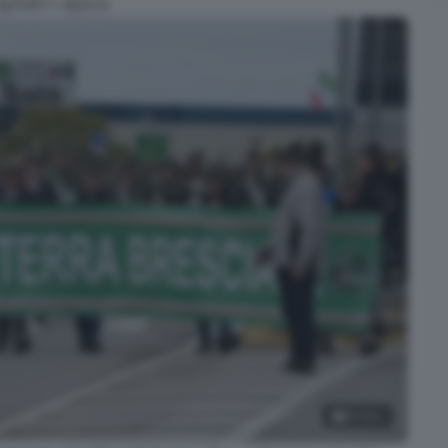
apitale» alpina.
14
foto