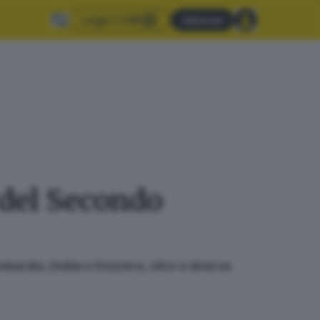
Leggi il GdB
Abbonati
o del Secondo
mbardia, Emilia e Svizzera, oltre a diverse