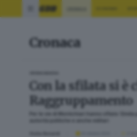
CRONACA
ECONOMIA
SPO
Cronaca
CRONACA
BASSA
Con la sfilata si 
Raggruppamento
Per le vie di Montichiari hanno sfilato 12mil
autorità politiche e anche militari
Giulia Bonardi
20 ottobre 2024
2
' di 