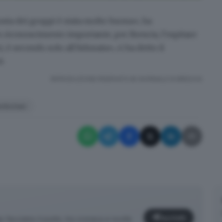
osta dei gruppi è stata molto buona
», ha
 riconoscimento importante, per Brescia, l’ospitare
è secondo solo all’Adunata», ci ha detto il
i.
RIPRODUZIONE RISERVATA © GIORNALE DI BRESCIA
ntichiari
Iscriviti
facciamo il punto, tra cronaca e novità