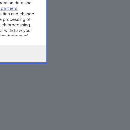
cation data and
 partners
’
mation and change
e processing of
such processing.
or withdraw your
 the bottom of