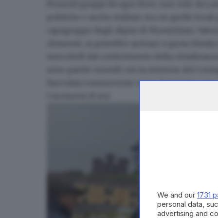
Presenti gruppi da ogni dove, non solo da
Lom
La sfilata del Raduno alpino del Secondo Ragg
politiche e anche militari, tra cui quelle local
capogruppo degli Alpini di Montichiari, Valerio
clemente,
si potrebbe arrivare a quota 10mila
mercoledì dal conferimento della cittadinanza
sono partiti venerdì con la riunione del
Consi
fiaccolata commovente verso il cimitero, per
I momenti di ieri
We and our
1731 p
personal data, suc
advertising and c