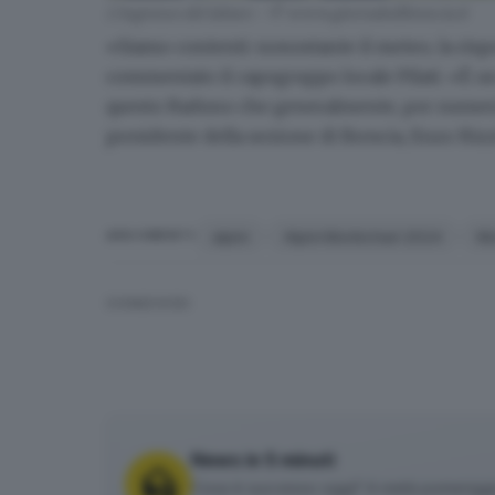
L'ingresso del labaro - © www.giornaledibrescia.it
«Siamo contenti:
nonostante il meteo, la risp
commentato il capogruppo locale Pilati. «È un
questo Raduno che generalmente, per numeri, 
presidente della sezione di Brescia, Enzo Rizz
alpini
Alpini Montichiari 2024
Mo
ARGOMENTI
CONDIVIDI
News in 5 minuti
Cosa è successo oggi? A metà pomeriggio 