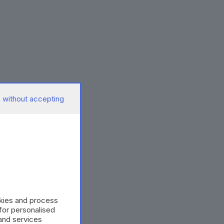
 without accepting
okies and process
 for personalised
and services