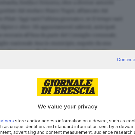
bardia, Emilia e Svizzera
, oltre a diverse autorità
ruppamento
i guidate dal sindaco Marco Togni, affiancato dal
 Pilati. Oggi sarà l’ultima giornata e, se il tempo sarà
 Alpini
e oltre. Gli appuntamenti salienti, anticipati
 onoraria all’Ana da parte del Consiglio comunale,
glio nazionale Ana in municipio
, seguito da una
 rendere onore alle Penne nere «andate avanti».
Continue
We value your privacy
artners
store and/or access information on a device, such as co
h as unique identifiers and standard information sent by a device
ontent, advertising and content measurement, audience research 