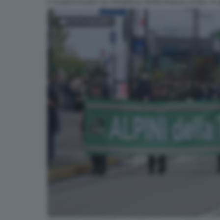
e trasformato la cittadina della Bassa nella «c
FOTOGALLERY