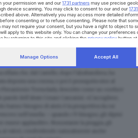
h your permission we and our
1731 partners
may use precise geolo
ough device scanning. You may click to consent to our and our
1731
cribed above. Alternatively you may access more detailed infor
before consenting or to refuse consenting. Please note that som
 may not require your consent, but you have a right to object to 
will apply to this website only. You can change your preferences 
e by returning to this site and clicking the
privacy policy
button at
Manage Options
Accept All
sfilata che, dal Castello, dopo l’alzabandiera, ha
ta deposta una corona, e poi è proseguita sino al
o Pierantonio Tremolada, descritto come un «reduce
e parole dell’abate Cesare Cancarini. «L’accogliere,
do hanno bisogno di aiuto è la prospettiva da cui
 vescovo nell’omelia –:
quando c’è bisogno, gli Alpini
er essere applauditi». Nonostante la pioggia, gli
ria, ai valori, condividendo naturalmente anche