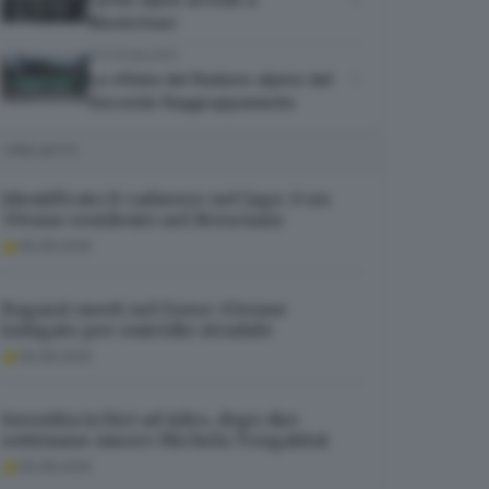
Montichiari
FOTOGALLERY
La sfilata del Raduno alpino del
Secondo Raggruppamento
I PIÙ LETTI
Identificato il cadavere nel lago: è un
37enne residente nel Bresciano
06.08.2026
Ragazzi morti nel fosso: 63enne
indagato per omicidio stradale
06.08.2026
Investita in bici ad Adro, dopo due
settimane muore Michela Tengattini
06.08.2026