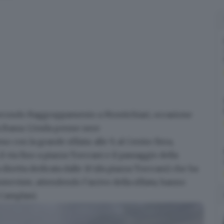
econdo Raggruppamento a Montichiari,
occasione
a Bassa
12mila penne nere
eso con la
grande sfilata
: alle 9, al Centro fiera,
il
via fino a piazza Treccani
e il passaggio della
 diretta
dedicata dalle 10 (da piazza Treccani) che ha
nterviste, attendendo l’arrivo della sfilata; hanno
 Camplani.