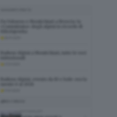
SUGGERITI PER TE
Da Vobarno e Montichiari a Brescia: la
«Camminata» degli alpini in ricordo di
Nikolajewka
25.01.2024
Raduno Alpini a Montichiari, tutte le voci
istituzionali
21.10.2024
Raduno Alpini, evento da 10 e lode: ora la
mente è al 2026
21.10.2024
MULTIMEDIA
FOTOGALLERY
I primi alpini arrivati a