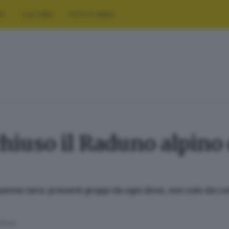
RT
CULTURA
FOTO E VIDEO
è chiuso il Raduno alpin
a penne nere: presenti gruppi da ogni dove, non solo da Lo
lettura