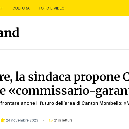
RT
CULTURA
FOTO E VIDEO
land
e, la sindaca propone 
me «commissario-garan
ffrontare anche il futuro dell’area di Canton Mombello: «
24 novembre 2023
2
' di lettura