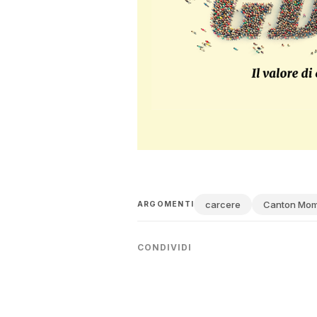
Edilizia penitenziaria, 38
LEGGI ANCHE
«Canton Mombello ingestib
Della necessità di realizzare un
tutta la politica si dicesse uni
messo a segno l’unica mossa conc
Oggi però, siamo di fronte a una
ma il progetto non piace a nessun
carcere
Canton Mom
ARGOMENTI
rischio che si vada a replicare 
approdato all’ordine del giorn
CONDIVIDI
Laura Castelletti. Perché la quest
parte attiva, e non spettatrice.
Scenari
Attualmente sulla carta c’è l’am