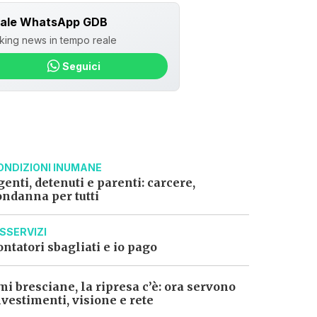
lità, sport, studio e svago dedicati
ale WhatsApp GDB
ti dai nuovi padiglioni. Per
king news in tempo reale
n’area ad hoc,
edificando nuovi
Seguici
l’Urbanistica Michela Tiboni e i
serve e dunque procedere con
to che nessuno di noi ha ancora
zione da discutere in Consiglio
are un progetto idoneo».
ONDIZIONI INUMANE
genti, detenuti e parenti: carcere,
ondanna per tutti
Iscriviti
o.
ISSERVIZI
ontatori sbagliati e io pago
mi bresciane, la ripresa c’è: ora servono
nvestimenti, visione e rete