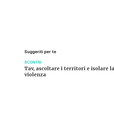
metri quadrati degli spazi aperti pe
ad attività ludiche e di recupero
questo il punto focale è destinar
terreni situati accanto a Verzia
Qui le chiavi di lettura della 
consiglieri della coalizione di c
l’esproprio, la compensazione vo
Suggeriti per te
visto». Il centrodestra, per voce
comunale), ribatte invece che «s
SCONTRI
Tav, ascoltare i territori e isolare l
News in 5 minuti
violenza
Cosa è successo oggi? A m