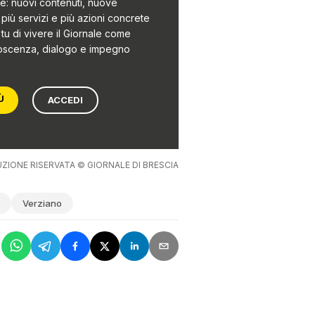
o
e: nuovi contenuti, nuove
più servizi e più azioni concrete
e tu di vivere il Giornale come
noscenza, dialogo e impegno
 carcere
Ù
ACCEDI
imane fa - per quanto a parole
mana» - nessun governo aveva
ZIONE RISERVATA © GIORNALE DI BRESCIA
milioni)
e sono stati destinati,
a giustizia - ma, soprattutto, il
o
Verziano
ffaire nuovo carcere è
ra, alla presenza della sindaca
itica: la Loggia vuole cioè essere
he andrebbe a «mangiarsi» 50mila