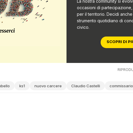
milioni di euro per l'ampliamento del carcere di Verzian
La nostra community si evolv
occasioni di partecipazione, 
per il territorio. Decidi anch
strumento quotidiano di co
civico.
ile»: acquisire le aree intorno a Verziano per il nuovo
SCOPRI DI PI
 nuovo carcere
si parla da quarant’anni
, ma fino a due sett
ta e «scandalizzata» da una situazione bollata come «disu
reta: appostare i fondi.
RIPRODU
 situazione quasi paradossale:
i finanziamenti ci sono (54 
o. Non solo «è datato» - come ha fatto notare il mondo dell
bello
ks1
nuovo carcere
Claudio Castelli
commissari
un «Canton Mombello bis» è alto. Con queste premesse,
l’a
o della Commissione Urbanistica
, presieduta da Fabio Cap
ione non è solo relegata alla partita tecnica, ma è anche pol
pliamento dell’istituto di pena di Verziano, un progetto c