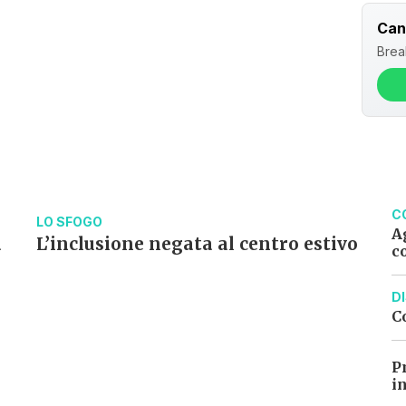
rtinenziali all’attuale struttura: si tratta di spazi di vivibi
Can
, ma anche a laboratori e formazione, che verrebbero occupa
Brea
e alla struttura che dovrà rimpiazzare il Nerio Fischione u
no
.
maggioranza e dell’opposizione si dividono
. L’assessora al
entrosinistra dicono: «Per capire quanto spazio effettivo 
lumetrica oppure la permuta ci serve conoscere il proget
 dell’on. Simona Bordonali (che ha depositato un’interroga
enza l’area a disposizione i Ministeri non possono elabor
C
LO SFOGO
A
a
L’inclusione negata al centro estivo
c
età pomeriggio facciamo il punto, tra cronaca e novità del giorn
D
C
P
i