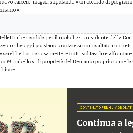
 nuovo carcere, magari stipulando «un accordo di programm
Demanio».
elletti, che candida per il ruolo
l’ex presidente della Cor
 lavoro che oggi possiamo contare su un risultato concreto
sarebbe buona cosa mettere tutto sul tavolo e affrontare 
nton Mombello», di proprietà del Demanio proprio come la C
schione.
di Brescia: ora serve l’area
CONTENUTO PER GLI ABBONATI
Continua a l