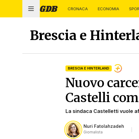
CRONACA
ECONOMIA
SPO
Brescia e Hinter
BRESCIA E HINTERLAND
Nuovo carcer
Castelli co
La sindaca Castelletti vuole a
Nuri Fatolahzadeh
Giornalista