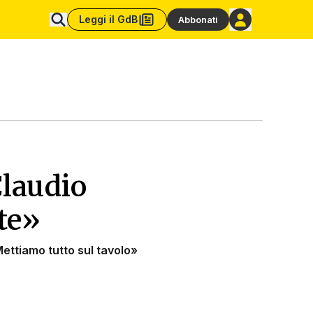
Leggi il GdB
Abbonati
Claudio
te»
Mettiamo tutto sul tavolo»