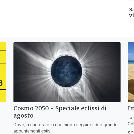
S
v
✕
Cosa è successo oggi? A metà pomeriggio facciamo il punto, tra
cronaca e novità del giorno.
Email*
Im
Cosmo 2050 - Speciale eclissi di
Quando invii il modulo, controlla la tua inbox per confermare
agosto
l'iscrizione
La 
GdB
Dove, a che ora e in che modo seguire i due grandi
appuntamenti estivi.
SC