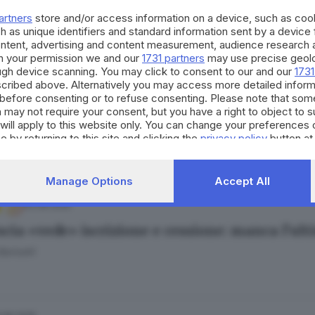
uca Magro
artners
store and/or access information on a device, such as co
h as unique identifiers and standard information sent by a device
ontent, advertising and content measurement, audience research 
h your permission we and our
1731 partners
may use precise geolo
ough device scanning. You may click to consent to our and our
1731
cribed above. Alternatively you may access more detailed infor
.06.2025
before consenting or to refuse consenting. Please note that som
ia, si cerca un «accordo ponte» per superare l
 may not require your consent, but you have a right to object to 
will apply to this website only. You can change your preferences 
Bariselli
e by returning to this site and clicking the
privacy policy
button at
Manage Options
Accept All
03.06.2025
escia «vede» iscrizione e cessione: manca l’ul
Bariselli