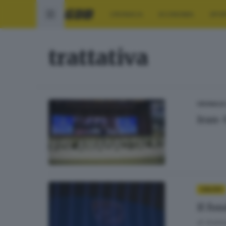
CRONACA
ECONOMIA
SPO
trattativa
CRONACA
Iran-
CALCIO
Il fo
di
Andrea