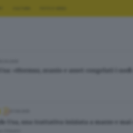
RT
CULTURA
FOTO E VIDEO
12.04.2026
Usa: «Hormuz, uranio e asset congelati i nodi 
07.06.2025
ndo Usa, una trattativa iniziata a marzo e mai
 Cittadini