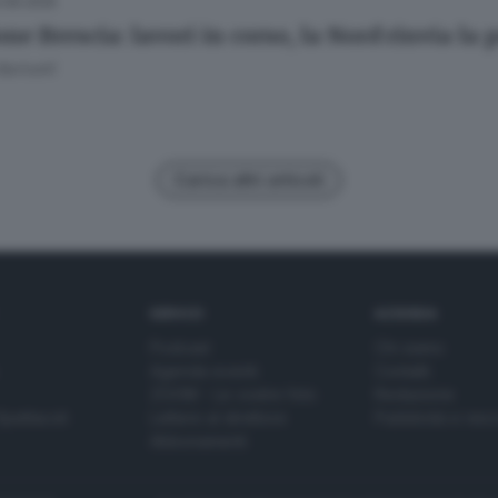
.06.2025
ne Brescia: lavori in corso, la Nord rinvia la 
Bariselli
Carica altri articoli
SERVIZI
AZIENDA
Podcast
Chi siamo
Agenda eventi
Contatti
ZOOM - Le vostre foto
Redazione
Spettacoli
Lettere al direttore
Pubblicità e nec
Abbonamenti