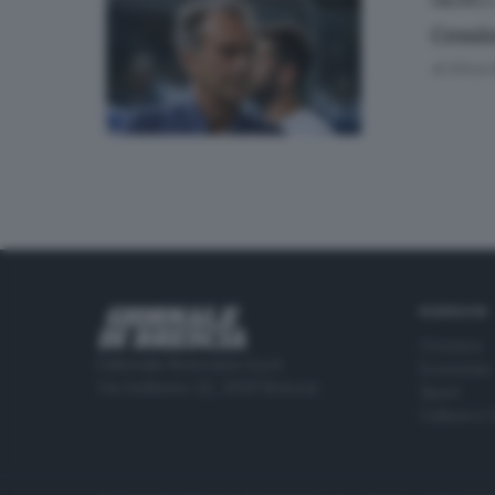
03
CALCIO
Cessio
di
Erica 
RUBRICHE
Cronaca
Editoriale Bresciana S.p.A.
Economia
Via Solferino 22, 25121 Brescia
Sport
Cultura e 