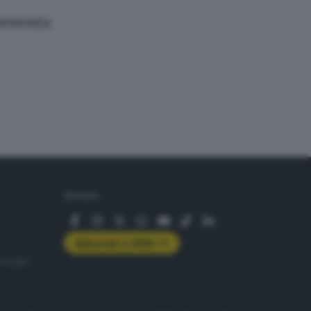
protesta
SEGUICI
Abbonati a GDB+
rologie