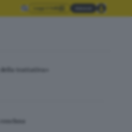
Leggi il GdB
Abbonati
della trattativa»
 conclusa