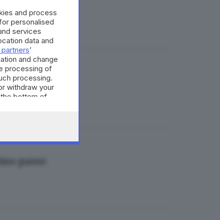
okies and process
 for personalised
and services
cation data and
 partners
’
mation and change
e processing of
o scoglio Fisco
such processing.
or withdraw your
 the bottom of
timo passo