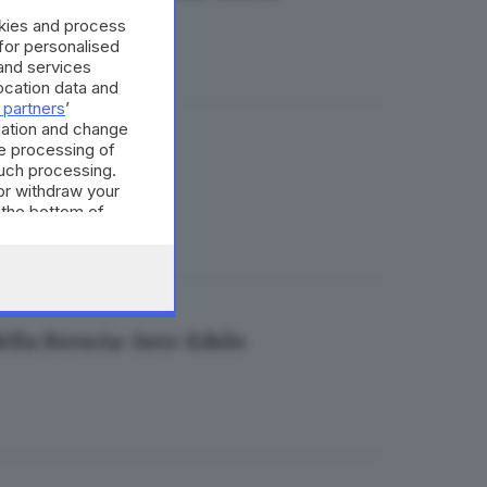
okies and process
 for personalised
and services
cation data and
 partners
’
mation and change
e processing of
us sostitutivi
such processing.
or withdraw your
 the bottom of
della Brescia-Iseo-Edolo