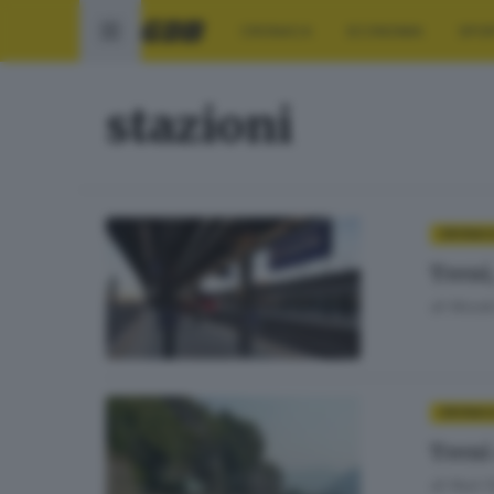
CRONACA
ECONOMIA
SPO
stazioni
CRONAC
Treni
di
Nicolò
CRONAC
Treni
di
Nuri 