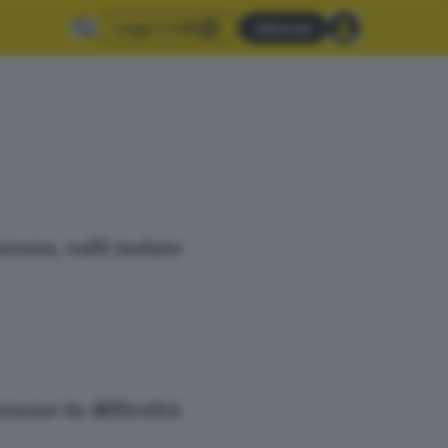
Leggi il GdB
Abbonati
rono, valli isolate
rsone in difficoltà