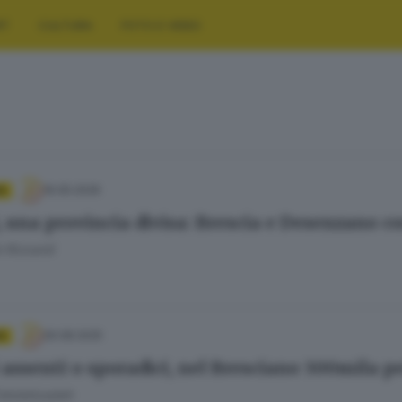
RT
CULTURA
FOTO E VIDEO
16.05.2026
A
, una provincia divisa: Brescia e Desenzano cor
 Rizzardi
26.08.2025
A
 assenti o sporadici, nel Bresciano 300mila pe
Fatolahzadeh