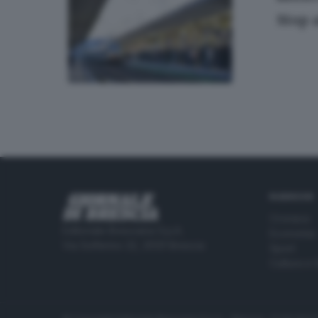
Stop a
RUBRICHE
Cronaca
Editoriale Bresciana S.p.A.
Economia
Via Solferino 22, 25121 Brescia
Sport
Cultura e 