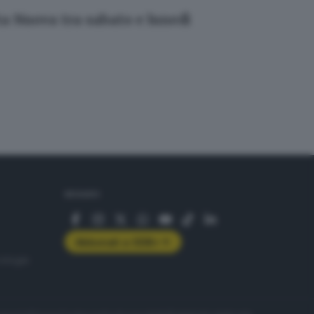
rta Nuova tra sabato e lunedì
SEGUICI
Abbonati a GDB+
rologie