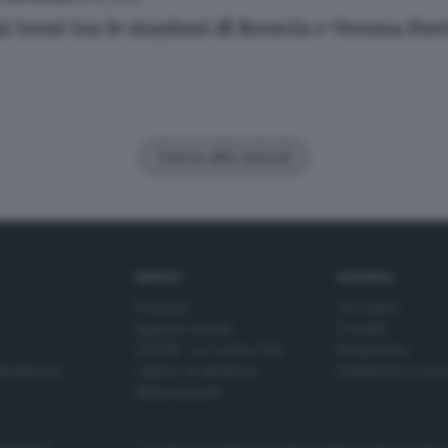
i treni tra le stazioni di Brescia e Verona Po
Carica altri articoli
SERVIZI
AZIENDA
Podcast
Chi siamo
Agenda eventi
Contatti
ZOOM - Le vostre foto
Redazione
Spettacoli
Lettere al direttore
Pubblicità e nec
Abbonamenti