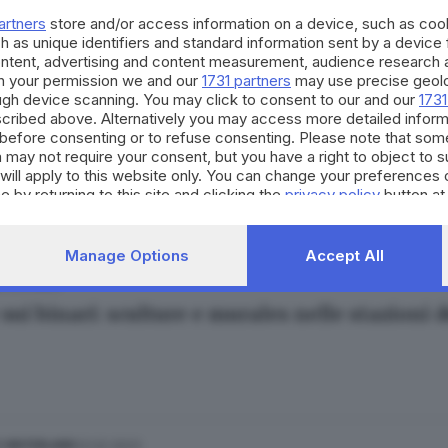
artners
store and/or access information on a device, such as co
h as unique identifiers and standard information sent by a device
ontent, advertising and content measurement, audience research 
h your permission we and our
1731 partners
may use precise geolo
ough device scanning. You may click to consent to our and our
1731
cribed above. Alternatively you may access more detailed infor
22.09.2023
E HINTERLAND
before consenting or to refuse consenting. Please note that som
 sospesi tra Brescia e Verona nel weekend: i b
 may not require your consent, but you have a right to object to 
will apply to this website only. You can change your preferences 
e by returning to this site and clicking the
privacy policy
button at
Manage Options
Accept All
23.03.2023
 sui binari: sculture e murales nelle stazioni 
23.02.2023
E HINTERLAND