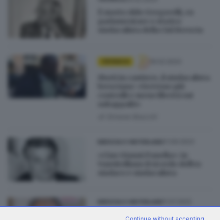
È morto Aldo Gregorelli, ex
parlamentare e storico
sindacalista della Cisl Brescia
19.02.2024
CRONACA
Morti in cantiere, il sindacalista
bresciano: «Servono più
controlli e meno libertà sui
subappalti»
di
Simone Bracchi
21.09.2023
BRESCIA E HINTERLAND
«Ciao Gianni Panella»: in
Vanvitelliano il ricordo dell'ex
sindaco e sindacalista
11.01.2022
BRESCIA E HINTERLAND
Addio a Roberto Cucchini,
Continue without accepting