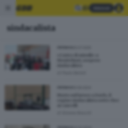
Abbonati
sindacalista
25.07.2025
CRONACA
«Carico di missili» a
Montichiari, sospeso
sindacalista
di
Paolo Bertoli
15.09.2024
CRONACA
Morto sul lavoro a Darfo, il
cugino sindacalista sotto choc
ai cancelli
di
Simone Bracchi
24.02.2024
CRONACA