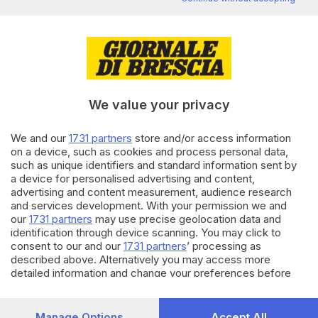
sindacalista per la pace e i
diritti
di
Enrico Mirani
06.12.2021
BRESCIA E HINTERLAND
È morto Aldo Rebecchi,
We value your privacy
sindacalista e politico
bresciano
We and our
1731 partners
store and/or access information
on a device, such as cookies and process personal data,
18.06.2021
ITALIA E ESTERO
such as unique identifiers and standard information sent by
a device for personalised advertising and content,
Morto investito da camion
mentre è a manifestazione di
advertising and content measurement, audience research
lavoratori
and services development. With your permission we and
our
1731 partners
may use precise geolocation data and
identification through device scanning. You may click to
Carica altri articoli
consent to our and our
1731 partners
’ processing as
described above. Alternatively you may access more
detailed information and change your preferences before
consenting or to refuse consenting. Please note that some
processing of your personal data may not require your
consent, but you have a right to object to such processing.
Manage Options
Accept All