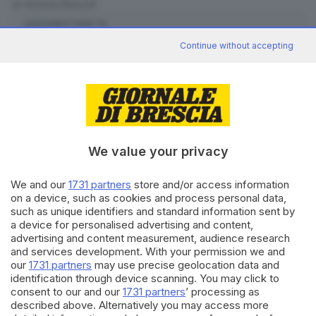
di
Simone Bracchi
SUGGERITI PER TE
Continue without accepting
Cade dal sottotetto a Darfo, secondo morto del
lavoro in due giorni
15.09.2024
Morto folgorato a Darfo, sequestrato il
camioncino di Alessio Gardin
We value your privacy
29.05.2025
We and our
1731 partners
store and/or access information
Darfo, tre espulsioni dopo i controlli negli
on a device, such as cookies and process personal data,
hotel abbandonati
such as unique identifiers and standard information sent by
a device for personalised advertising and content,
04.10.2024
advertising and content measurement, audience research
and services development. With your permission we and
our
1731 partners
may use precise geolocation data and
identification through device scanning. You may click to
consent to our and our
1731 partners
’ processing as
described above. Alternatively you may access more
News in 5 minuti