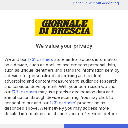
Continue without accepting
Fu fermata a un passo dalle
Olimpiadi, ora ricostruisce il suo
sogno: la storia di Cami
Csernescki
12.02.2023
SPORT
Odillo Piotti, l’uomo della
We value your privacy
Marcialonga che ne ha corse 50
su 50
We and our
1731 partners
store and/or access information
on a device, such as cookies and process personal data,
such as unique identifiers and standard information sent by
24.10.2022
ALTRI SPORT
a device for personalised advertising and content,
Aperte le iscrizioni alla scuola di
advertising and content measurement, audience research
Sci di fondo «Adamello»: ecco i
and services development. With your permission we and
corsi
our
1731 partners
may use precise geolocation data and
identification through device scanning. You may click to
consent to our and our
1731 partners
’ processing as
Carica altri articoli
described above. Alternatively you may access more
detailed information and change your preferences before
consenting or to refuse consenting. Please note that some
processing of your personal data may not require your