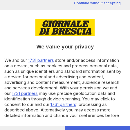
Continue without accepting
Referendum giustizia, il fronte
del «No»: «Abbiamo difeso la
Costituzione»
di
Stefano Zanotti
22.03.2026
CRONACA
Referendum sulla giustizia, i
We value your privacy
dati dell’affluenza
We and our
1731 partners
store and/or access information
on a device, such as cookies and process personal data,
such as unique identifiers and standard information sent by
20.03.2026
CRONACA
a device for personalised advertising and content,
Ai seggi con il cane: le
advertising and content measurement, audience research
raccomandazioni della
and services development. With your permission we and
protezione animali
our
1731 partners
may use precise geolocation data and
identification through device scanning. You may click to
consent to our and our
1731 partners
’ processing as
Carica altri articoli
described above. Alternatively you may access more
detailed information and change your preferences before
consenting or to refuse consenting. Please note that some
processing of your personal data may not require your