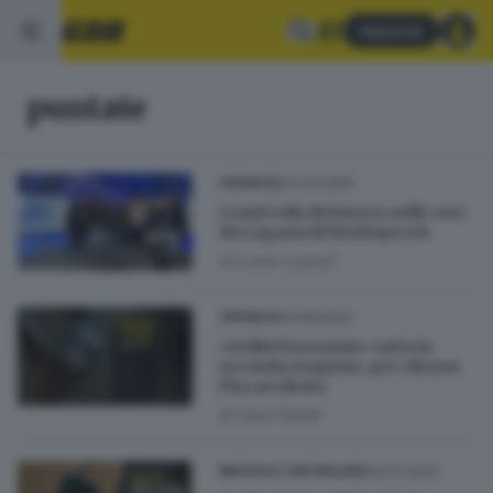
Abbonati
puntate
23.04.2025
CRONACA
I tanti volti del lavoro nelle voci
dei ragazzi di WorkSpeech
di
Lucia Lazzari
13.08.2024
CRONACA
«Delitti bresciani»: tutta la
seconda stagione, per chi non
l’ha ascoltata
di
Sara Polotti
04.07.2023
BRESCIA E HINTERLAND