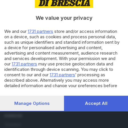
13.08.2018
BASSA
We value your privacy
Il mercanteggiare della
tradizione tra asini e uova
We and our
1731 partners
store and/or access information
on a device, such as cookies and process personal data,
such as unique identifiers and standard information sent by
15.01.2015
BRESCIA E HINTERLAND
a device for personalised advertising and content,
advertising and content measurement, audience research
Una webserie girata negli abissi
and services development. With your permission we and
della Leonessa
our
1731 partners
may use precise geolocation data and
identification through device scanning. You may click to
consent to our and our
1731 partners
’ processing as
described above. Alternatively you may access more
detailed information and change your preferences before
consenting or to refuse consenting. Please note that some
Editoriale Bresciana S.p.A.
processing of your personal data may not require your
Via Solferino 22, 25121 Brescia
consent, but you have a right to object to such processing.
Manage Options
Accept All
Your preferences will apply to this website only. You can
change your preferences or withdraw your consent at any
RUBRICHE
time by returning to this site and clicking the
privacy policy
button at the bottom of the webpage.
Cronaca