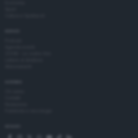
Economia
Sport
Cultura e Spettacoli
SERVIZI
Podcast
Agenda eventi
ZOOM - Le vostre foto
Lettere al direttore
Abbonamenti
AZIENDA
Chi siamo
Contatti
Redazione
Pubblicità e necrologie
SEGUICI