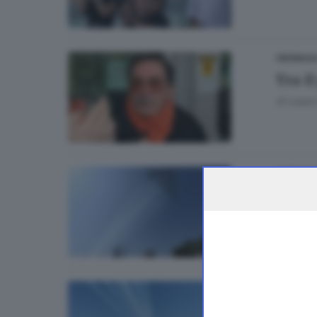
CRONACA
Tra il
di
Laura
10
GARDA
Air S
09
GARDA
Air S