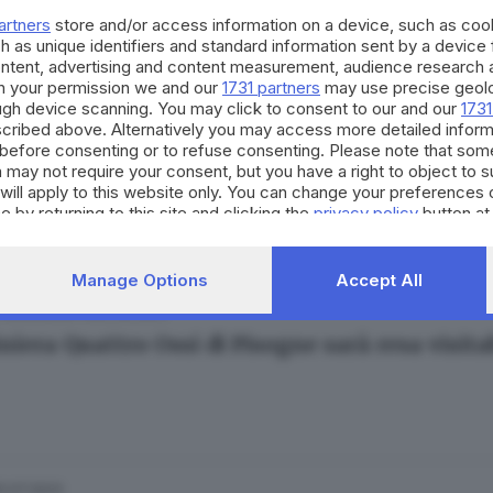
artners
store and/or access information on a device, such as co
h as unique identifiers and standard information sent by a device
ontent, advertising and content measurement, audience research 
h your permission we and our
1731 partners
may use precise geolo
ough device scanning. You may click to consent to our and our
1731
cribed above. Alternatively you may access more detailed infor
21.08.2023
before consenting or to refuse consenting. Please note that som
lienza da rockstar per Zerocalcare a Festa Ra
 may not require your consent, but you have a right to object to 
will apply to this website only. You can change your preferences 
e by returning to this site and clicking the
privacy policy
button at
Manage Options
Accept All
02.08.2023
 FRANCIACORTA
niera Quattro Ossi di Pisogne sarà resa visita
12.07.2023