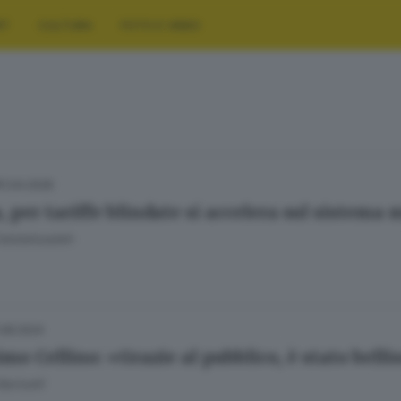
RT
CULTURA
FOTO E VIDEO
11.04.2026
, per tariffe blindate si accelera sul sistema
Fatolahzadeh
.08.2024
mo Cellino: «Grazie al pubblico, è stato bell
Bariselli