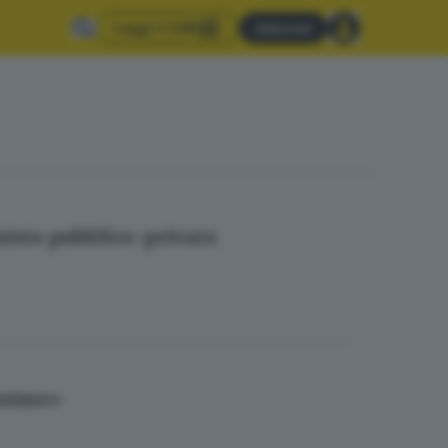
Leggi il GdB
Abbonati
 misto pubblico-privato
issimo»