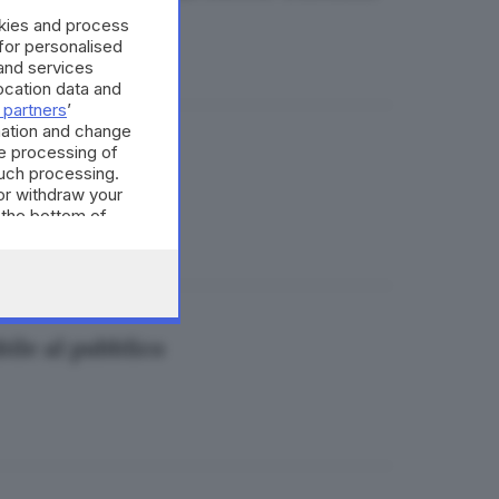
okies and process
 for personalised
and services
cation data and
 partners
’
mation and change
e processing of
dio
such processing.
or withdraw your
 the bottom of
bile al pubblico