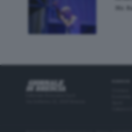
Mr. R
RUBRICHE
Cronaca
Editoriale Bresciana S.p.A.
Economia
Via Solferino 22, 25121 Brescia
Sport
Cultura e 