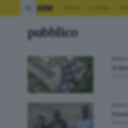
CRONACA
ECONOMIA
SPO
pubblico
CRONACA
Acqua
di
Nuri 
16
CALCIO
Massi
di
Erica 