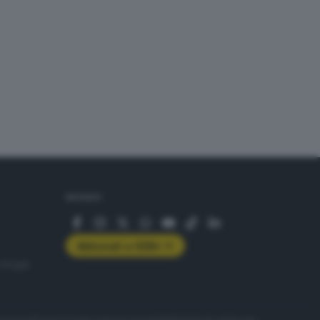
SEGUICI
Abbonati a GDB+
rologie