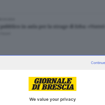
01.03.2024
 pubblico in aula per la strage di Erba: «Vorr
 Fasani
.09.2023
Continue
how a Desenzano: emozioni in cielo e sulla ter
.09.2023
We value your privacy
how a Desenzano: migliaia di persone per le pr