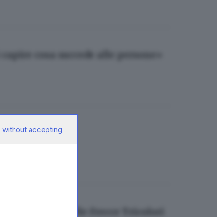
ei capire cosa succede alle persone»
 without accepting
ra
ove generali delle Frecce Tricolori