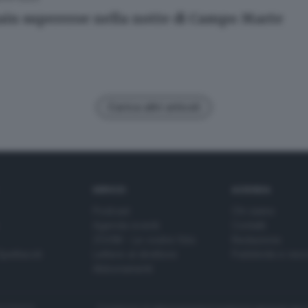
ain supereroe nella notte di Campo Marte
Carica altri articoli
SERVIZI
AZIENDA
Podcast
Chi siamo
Agenda eventi
Contatti
ZOOM - Le vostre foto
Redazione
Spettacoli
Lettere al direttore
Pubblicità e nec
Abbonamenti