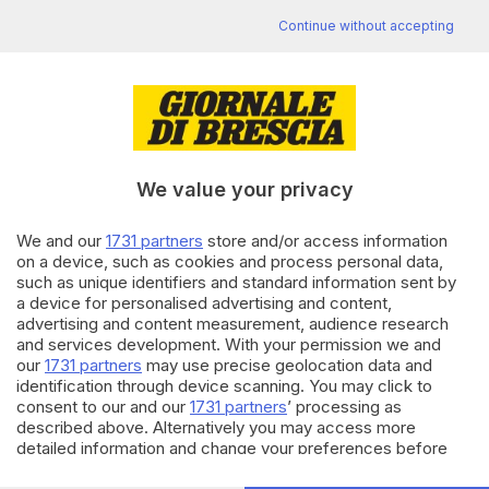
Continue without accepting
We value your privacy
Trovare la giusta strategia per blindare le tariffe
We and our
1731 partners
store and/or access information
on a device, such as cookies and process personal data,
Il messaggio del presidente e ad di A2A Ciclo idrico,
such as unique identifiers and standard information sent by
Tullio Montagnoli, è stato schietto: «Serve stabilità»,
a device for personalised advertising and content,
advertising and content measurement, audience research
perché senza un quadro stabile il livello di
and services development. With your permission we and
investimenti rischia di scendere proprio quando le
our
1731 partners
may use precise geolocation data and
sfide aumentano. Il presidente dell’Ato, Paolo
identification through device scanning. You may click to
consent to our and our
1731 partners
’ processing as
Bonardi, ha scelto parole misurate ma non
described above. Alternatively you may access more
fraintendibili:
il sistema è «in una fase non
detailed information and change your preferences before
consenting or to refuse consenting. Please note that some
completamente consolidata»
e il tempo «non è una