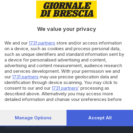
09.03.2016
BRESCIA E HINTERLAND
Perde il portafoglio con 1.500
euro: ecco come lo ha ritrovato
We value your privacy
09.06.2015
BRESCIA E HINTERLAND
We and our
1731 partners
store and/or access information
Trova portafoglio con 250 euro
on a device, such as cookies and process personal data,
e lo restituisce al proprietario
such as unique identifiers and standard information sent by
a device for personalised advertising and content,
advertising and content measurement, audience research
and services development. With your permission we and
Carica altri articoli
our
1731 partners
may use precise geolocation data and
identification through device scanning. You may click to
consent to our and our
1731 partners
’ processing as
described above. Alternatively you may access more
detailed information and change your preferences before
consenting or to refuse consenting. Please note that some
processing of your personal data may not require your
consent, but you have a right to object to such processing.
Manage Options
Accept All
Editoriale Bresciana S.p.A.
Your preferences will apply to this website only. You can
Via Solferino 22, 25121 Brescia
change your preferences or withdraw your consent at any