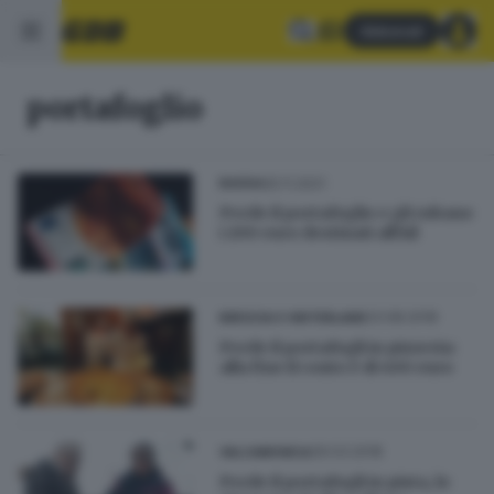
Abbonati
portafoglio
25.11.2021
BASSA
Perde il portafoglio e gli rubano
i 200 euro destinati all’Ail
23.08.2018
BRESCIA E HINTERLAND
Perde il portafogli in pizzeria:
alla fine il conto è di 400 euro
29.03.2018
VALCAMONICA
Perde il portafogli in pista, lo