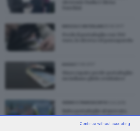
ritrovano Nadia e Elena
Fanchini
29.09.2017
BRESCIA E HINTERLAND
Perde il portafoglio con 700
euro, lo ritrova col passaparola
07.06.2017
BASSA
Disoccupato perde portafoglio:
un indiano glielo restituisce
11.03.2016
SEBINO E FRANCIACORTA
Ruba portafoglio al mercato,
inseguita lo butta sul treno
Continue without accepting