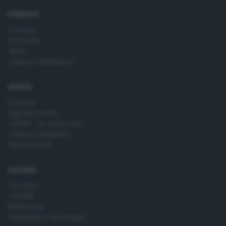
time by returning to this site and clicking the
privacy policy
button at the bottom of the webpage.
RUBRICHE
Cronaca
Economia
Sport
Cultura e Spettacoli
SERVIZI
Podcast
Agenda eventi
ZOOM - Le vostre foto
Lettere al direttore
Abbonamenti
AZIENDA
Chi siamo
Contatti
Redazione
Pubblicità e necrologie