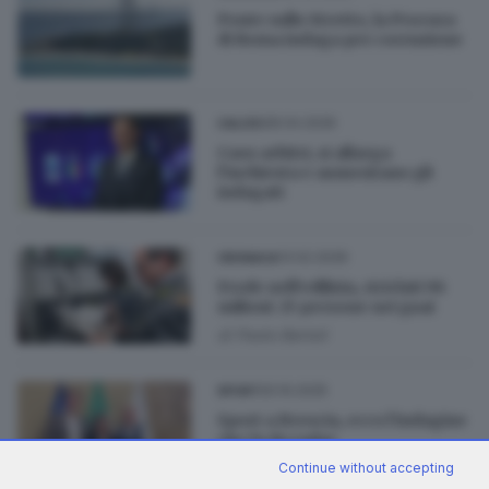
Ponte sullo Stretto, la Procura
di Roma indaga per corruzione
28.04.2026
CALCIO
Caos arbitri, si allarga
l’inchiesta e aumentano gli
indagati
13.02.2026
CRONACA
Frode nell’edilizia, riciclati 96
milioni: 25 persone nei guai
di
Paolo Bertoli
20.10.2025
SPORT
Sport a Brescia, ecco l’indagine
che fa da radar
di
Nadia Lonati
Continue without accepting