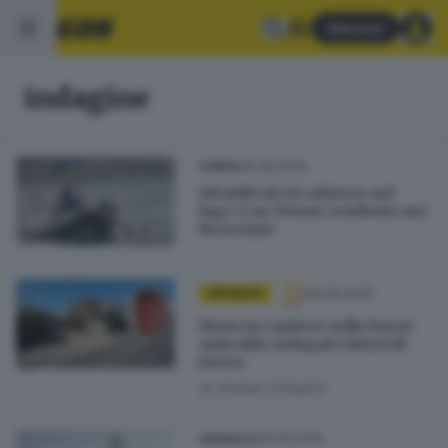
Abbonati
indagine
06.08.2026
GARDA
Identificato il cadavere nel
lago: è un 37enne residente nel
Bresciano
04.08.2026
CRONACA
Morto in cantiere nella fascia
anticaldo: indagati i datori di
lavoro
di
Andrea Cittadini
09.06.2026
CRONACA