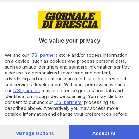
09.10.2025
CRONACA
Inchiesta Mario Venditti,
indagato il pm di Milano Paolo
Mazza
di
Andrea Cittadini
We value your privacy
09.10.2025
CRONACA
We and our
1731 partners
store and/or access information
on a device, such as cookies and process personal data,
Inchiesta Mario Venditti, da
such as unique identifiers and standard information sent by
Brescia perquisizione al pm di
a device for personalised advertising and content,
Milano Mazza
advertising and content measurement, audience research
di
Andrea Cittadini
and services development. With your permission we and
our
1731 partners
may use precise geolocation data and
identification through device scanning. You may click to
Carica altri articoli
consent to our and our
1731 partners
’ processing as
described above. Alternatively you may access more
detailed information and change your preferences before
consenting or to refuse consenting. Please note that some
processing of your personal data may not require your
consent, but you have a right to object to such processing.
Manage Options
Accept All
Your preferences will apply to this website only. You can