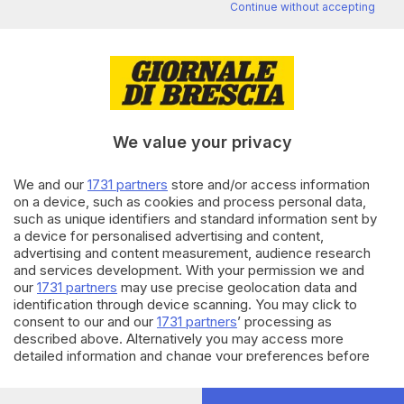
Continue without accepting
di
Salvatore Montillo
17.02.2024
CRONACA
Omicidio Bozzoli, la sorella di
Ghirardini: «Beppe non può più
difendersi, chi sa parli»
We value your privacy
di
Salvatore Montillo
We and our
1731 partners
store and/or access information
on a device, such as cookies and process personal data,
10.09.2023
ECONOMIA
such as unique identifiers and standard information sent by
Fonderie Glisenti: impronta di
a device for personalised advertising and content,
carbonio da fare invidia e utile a
advertising and content measurement, audience research
12,6 milioni
and services development. With your permission we and
di
Roberto Ragazzi
our
1731 partners
may use precise geolocation data and
identification through device scanning. You may click to
consent to our and our
1731 partners
’ processing as
Carica altri articoli
described above. Alternatively you may access more
detailed information and change your preferences before
consenting or to refuse consenting. Please note that some
processing of your personal data may not require your