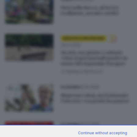
Fiori nella Rocca, al via tra
tradizione, premi e novità
BRESCIA E HINTERLAND
26.07.2022
Siccità, sos piante e arbusti:
«Non si può lasciarli morire in
nome del risparmio d’acqua»
di
Barbara Bertocchi
15.04.2020
ECONOMIA
Riaprono i vivai, ma l’orizzonte
è incerto: «La gente ha paura»
05.01.2020
ECONOMIA
Il boom delle Stelle di Natale è
Continue without accepting