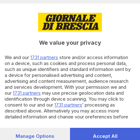
una festa per i florovivaisti
24.09.2017
ECONOMIA
I vivaisti bresciani chiedono la
«defiscalizzazione» del verde
We value your privacy
We and our
1731 partners
store and/or access information
on a device, such as cookies and process personal data,
15.03.2017
ECONOMIA
such as unique identifiers and standard information sent by
Florovivaisti, Brescia guida la
a device for personalised advertising and content,
battaglia per il bonus verde
advertising and content measurement, audience research
and services development. With your permission we and
our
1731 partners
may use precise geolocation data and
identification through device scanning. You may click to
Carica altri articoli
consent to our and our
1731 partners
’ processing as
described above. Alternatively you may access more
detailed information and change your preferences before
consenting or to refuse consenting. Please note that some
processing of your personal data may not require your
consent, but you have a right to object to such processing.
Manage Options
Accept All