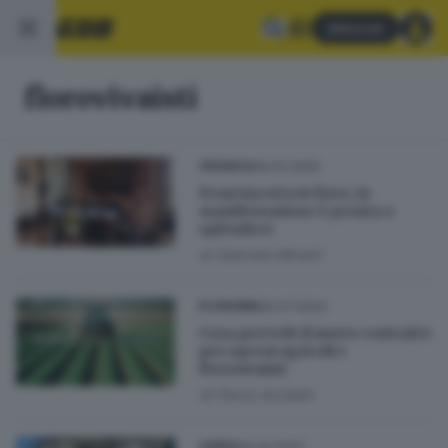
Abbonati
florovivaisti
19.03.2026
CRONACA
Franciacorta in fiore, la
manifestazione è pronta a
splendere
di
Gabriele Minelli
20.07.2024
ECONOMIA
Cosa prevede il nuovo contratto
per operai agricoli e
florovivaisti
di
Flavio Archetti
14.04.2023
GARDA