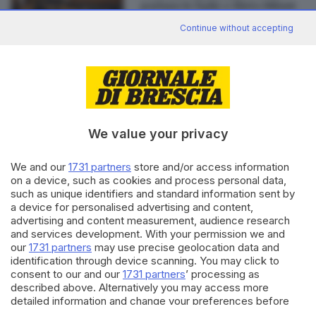
parlano le figlie e Mirto Milani:
cosa ha detto Silvia Zani
Continue without accepting
di
Francesca Renica
di
Andrea
Cittadini
21.03.2023
VALSABBIA
Femminicidio di Agnosine, la
figlia: «Papà mi disse: l’ho
promesso e ho ammazzato tua
We value your privacy
mamma»
di
Andrea Cittadini
We and our
1731 partners
store and/or access information
on a device, such as cookies and process personal data,
such as unique identifiers and standard information sent by
20.11.2022
VALCAMONICA
a device for personalised advertising and content,
advertising and content measurement, audience research
Omicidio Ziliani: gli appunti in
and services development. With your permission we and
cella che diventano la prova
our
1731 partners
may use precise geolocation data and
decisiva
identification through device scanning. You may click to
di
Andrea Cittadini
consent to our and our
1731 partners
’ processing as
described above. Alternatively you may access more
detailed information and change your preferences before
Carica altri articoli
consenting or to refuse consenting. Please note that some