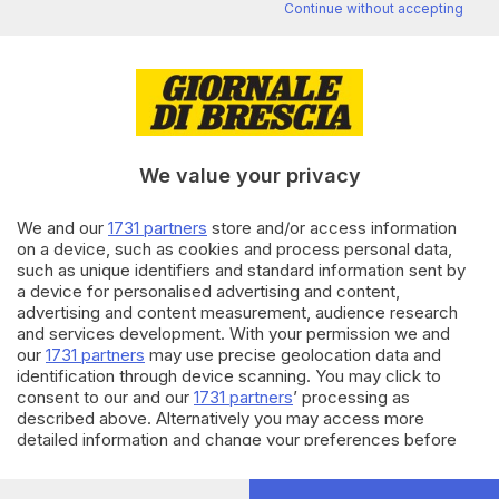
Continue without accepting
della sorella di Santina Delai
08.02.2024
CRONACA
Donna trovata morta in casa a
Puegnago, il figlio confessa
l’omicidio
We value your privacy
di
Andrea Cittadini
We and our
1731 partners
store and/or access information
on a device, such as cookies and process personal data,
10.10.2023
BRESCIA E HINTERLAND
such as unique identifiers and standard information sent by
Omicidio Sana Cheema: in aula
a device for personalised advertising and content,
il video con la confessione (poi
advertising and content measurement, audience research
ritrattata) del fratello
and services development. With your permission we and
di
Andrea Cittadini
our
1731 partners
may use precise geolocation data and
identification through device scanning. You may click to
consent to our and our
1731 partners
’ processing as
Carica altri articoli
described above. Alternatively you may access more
detailed information and change your preferences before
consenting or to refuse consenting. Please note that some
processing of your personal data may not require your