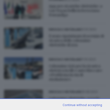
App per ricariche elettriche: a
Las Vegas brilla la bresciana
Powandgo
12.10.2023
BRESCIA E HINTERLAND
È stato ripristinato il servizio di
ricarica delle colonnine
elettriche di A2a
11.10.2023
BRESCIA E HINTERLAND
Colonnine A2A per la ricarica
elettrica in tilt e auto bloccate:
«Problema in via di
risoluzione»
25.08.2023
BRESCIA E HINTERLAND
Colonnine elettriche, ecco la
mappa interattiva delle 64
Continue without accepting
installate a Brescia