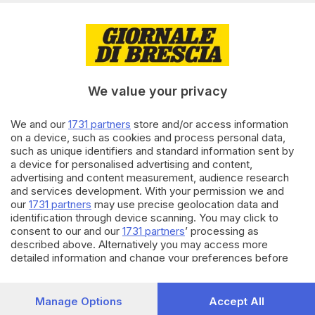
26.07.2023
VALTROMPIA E LUMEZZANE
Una «scossa» alla mobilità: a
Gardone arrivano le colonnine
elettriche
We value your privacy
06.04.2023
BRESCIA E HINTERLAND
We and our
1731 partners
store and/or access information
on a device, such as cookies and process personal data,
Auto elettriche, 10 nuove
such as unique identifiers and standard information sent by
colonnine per caricare la sera e
a device for personalised advertising and content,
ripartire la mattina
advertising and content measurement, audience research
di
Salvatore Montillo
and services development. With your permission we and
our
1731 partners
may use precise geolocation data and
Carica altri articoli
identification through device scanning. You may click to
consent to our and our
1731 partners
’ processing as
described above. Alternatively you may access more
detailed information and change your preferences before
consenting or to refuse consenting. Please note that some
processing of your personal data may not require your
consent, but you have a right to object to such processing.
Manage Options
Accept All
Your preferences will apply to this website only. You can