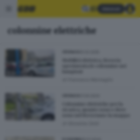
Abbonati
colonnine elettriche
10.02.2025
CRONACA
Mobilità elettrica, Brescia
sperimenta le colonnine nei
lampioni
di
Francesca Marmaglio
17.04.2024
CRONACA
Colonnine elettriche per la
ricarica, quante sono e dove
sono nel Bresciano: la mappa
di
Giovanna Zenti
19.01.2024
ECONOMIA