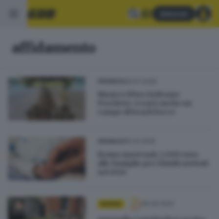
Abbonati
affidamento
26.07.2026
CRONACA
Rinasce il bocciodromo
Pescheto: ci sarà anche un
campo di beach bocce
15.04.2025
CRONACA
Bonus nuovi nati, 1.000 euro
alle famiglie per i bimbi arrivati
nel 2025
06.06.2022
BASSA