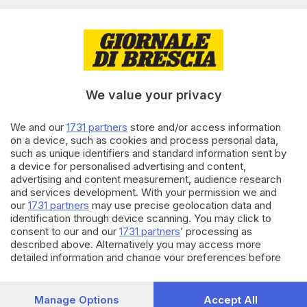
assolto dopo nove anni
di
Pierpaolo Prati
11.07.2019
GARDA
Morì dopo l'immersione,
chiesta l'assoluzione per gli
We value your privacy
istruttori
We and our
1731 partners
store and/or access information
on a device, such as cookies and process personal data,
31.10.2018
BASSA
such as unique identifiers and standard information sent by
Uccise il patrigno per la birra.
a device for personalised advertising and content,
Condannato a 16 anni
advertising and content measurement, audience research
and services development. With your permission we and
our
1731 partners
may use precise geolocation data and
identification through device scanning. You may click to
Carica altri articoli
consent to our and our
1731 partners
’ processing as
described above. Alternatively you may access more
detailed information and change your preferences before
consenting or to refuse consenting. Please note that some
processing of your personal data may not require your
consent, but you have a right to object to such processing.
Manage Options
Accept All