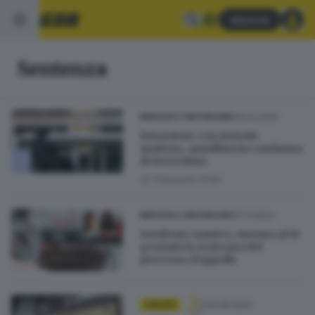
Abbonati
Sentenza
26.01.2024
BRESCIA E HINTERLAND
Estorsione con metodo
mafioso, annullata la condanna
di Sorrentino
di
Pierpaolo Prati
27.11.2023
BRESCIA E HINTERLAND
Incidente nautico, rinviata al 19
gennaio la sentenza del
processo d’appello
03.08.2023
CALCIO