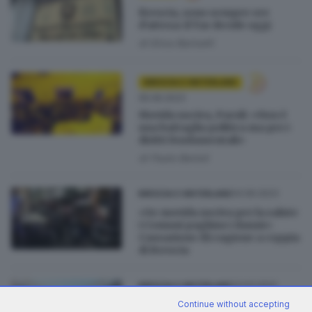
Brescia, sono sempre ore
d’attesa: il Tar decide oggi
di
Erica Bariselli
BRESCIA E HINTERLAND
05.06.2023
Movida nociva, Paroli: «Non è
una battaglia politica ma per i
diritti fondamentali»
di
Paolo Bertoli
04.06.2023
BRESCIA E HINTERLAND
«Se movida nociva per la salute
i Comuni paghino i danni»:
Cassazione dà ragione a coppia
di Brescia
23.03.2022
BRESCIA E HINTERLAND
Pestaggio al Marco Polo,
Continue without accepting