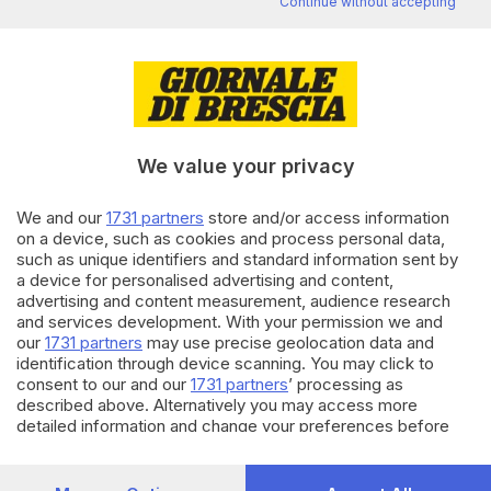
Continue without accepting
regala emozioni
08.05.2024
CRONACA
A Cerveno cresce l’attesa per la
Santa Crus tra addobbi e
sorprese
We value your privacy
di
Giuliana Mossoni
We and our
1731 partners
store and/or access information
04.04.2024
STORIE
on a device, such as cookies and process personal data,
such as unique identifiers and standard information sent by
La Passione secondo Cerveno:
a device for personalised advertising and content,
la straordinaria storia della
advertising and content measurement, audience research
Santa Crus
and services development. With your permission we and
di
Francesca Renica
our
1731 partners
may use precise geolocation data and
identification through device scanning. You may click to
consent to our and our
1731 partners
’ processing as
Carica altri articoli
described above. Alternatively you may access more
detailed information and change your preferences before
consenting or to refuse consenting. Please note that some
processing of your personal data may not require your
consent, but you have a right to object to such processing.