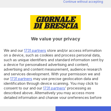
Castellini oggi trascina la
Continue without accepting
Promoball in B2
di
Vincenzo Cito
12.01.2025
VOLLEY
Volley B2 femminile, poker di
vittorie bresciane e un ko al tie
We value your privacy
break
We and our
1731 partners
store and/or access information
on a device, such as cookies and process personal data,
01.12.2024
VOLLEY
such as unique identifiers and standard information sent by
Volley B2 femminile, Vobarno e
a device for personalised advertising and content,
Promoball esultano nei derby
advertising and content measurement, audience research
bresciani
and services development. With your permission we and
di
Nadia Lonati
our
1731 partners
may use precise geolocation data and
identification through device scanning. You may click to
consent to our and our
1731 partners
’ processing as
Carica altri articoli
described above. Alternatively you may access more
detailed information and change your preferences before
consenting or to refuse consenting. Please note that some
processing of your personal data may not require your