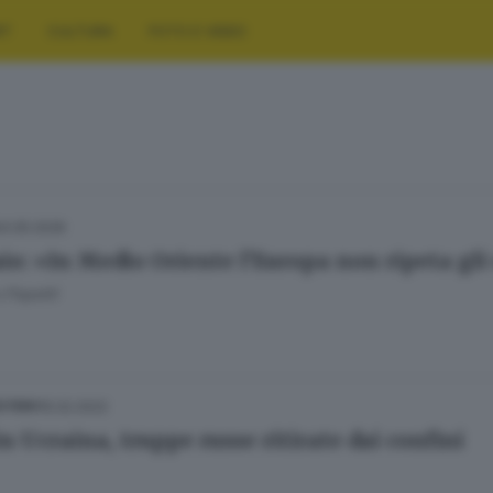
RT
CULTURA
FOTO E VIDEO
24.05.2026
io: «In Medio Oriente l’Europa non ripeta gli 
 Papetti
15.02.2022
ESTERO
in Ucraina, truppe russe ritirate dai confini