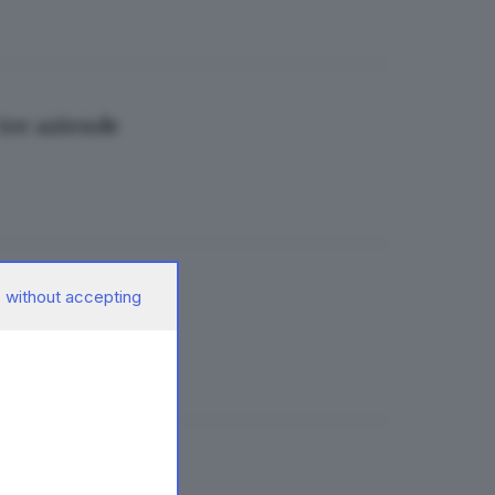
 tre aziende
 without accepting
on i partiti