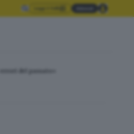
Leggi il GdB
Abbonati
errori del passato»