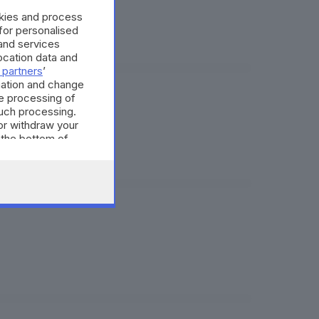
okies and process
 for personalised
and services
cation data and
 partners
’
mation and change
e processing of
such processing.
or withdraw your
 the bottom of