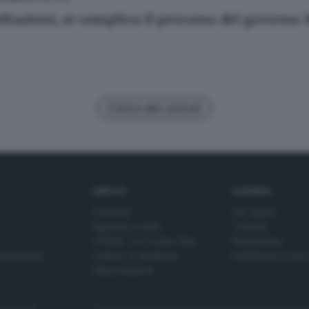
ltazioni, si complica il percorso del governo
Carica altri articoli
SERVIZI
AZIENDA
Podcast
Chi siamo
Agenda eventi
Contatti
ZOOM - Le vostre foto
Redazione
Spettacoli
Lettere al direttore
Pubblicità e nec
Abbonamenti