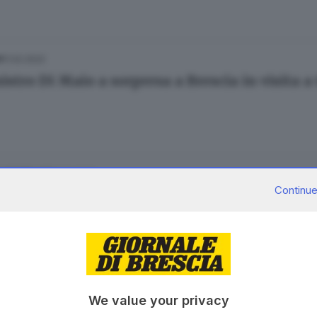
11.02.2022
A
istro Di Maio a sorpresa a Brescia in visita a
12.10.2020
E HINTERLAND
Continue
racci in volo dei grillini
14.08.2020
ESTERO
We value your privacy
que Stelle aprono a terzo mandato e alleanze c