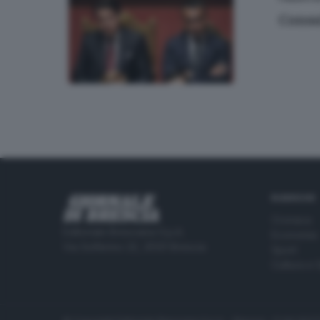
Consu
RUBRICHE
Cronaca
Editoriale Bresciana S.p.A.
Economia
Via Solferino 22, 25121 Brescia
Sport
Cultura e 