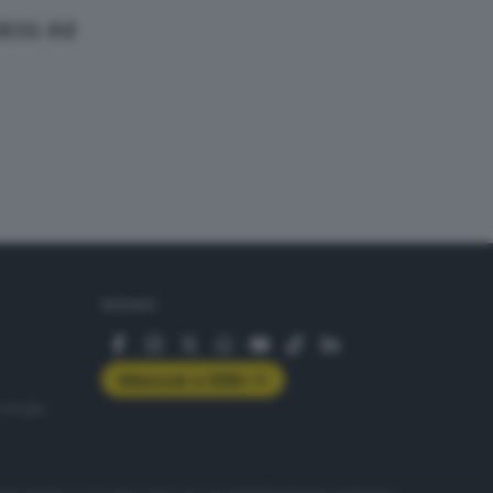
 M5S-Pd
SEGUICI
Abbonati a GDB+
rologie