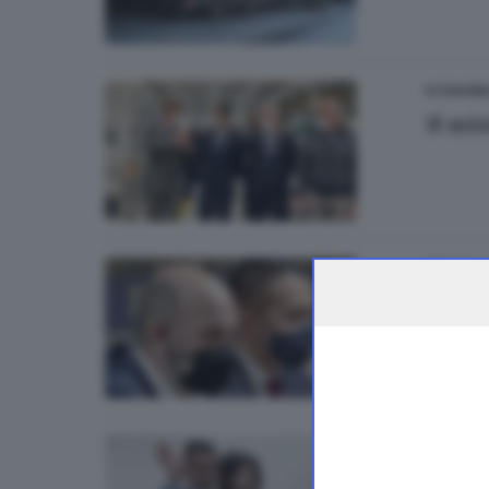
ECONOMI
Il min
BRESCIA 
Gli st
ITALIA E 
I Cin