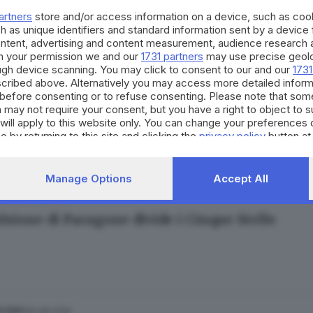
artners
store and/or access information on a device, such as co
h as unique identifiers and standard information sent by a device
ontent, advertising and content measurement, audience research 
h your permission we and our
1731 partners
may use precise geolo
ough device scanning. You may click to consent to our and our
1731
cribed above. Alternatively you may access more detailed infor
22.01.2020
ESTERO
before consenting or to refuse consenting. Please note that som
i Maio verso l'addio al ruolo di capo politico
 may not require your consent, but you have a right to object to 
will apply to this website only. You can change your preferences 
e by returning to this site and clicking the
privacy policy
button at
Manage Options
Accept All
03.01.2020
ESTERO
lsione di Paragone divide i Cinque Stelle
30.08.2019
ESTERO