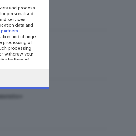
okies and process
 for personalised
and services
cation data and
 partners
’
mation and change
e processing of
such processing.
or withdraw your
 the bottom of
lamento»