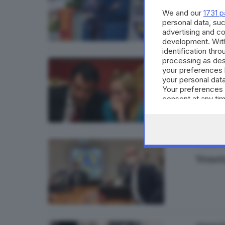
Se i 
We and our
1731 p
di
Luca 
personal data, suc
advertising and c
development. Wit
identification thr
processing as des
2
OPINIONI
your preferences 
Elezio
your personal data
Your preferences 
di
Luca 
consent at any tim
the webpage.
ITALIA E 
Venet