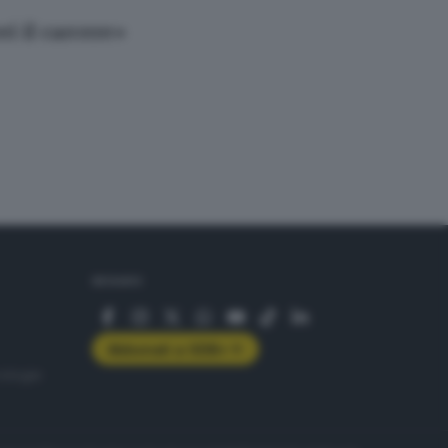
i il carcere»
SEGUICI
Abbonati a GDB+
rologie