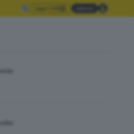
Leggi il GdB
Abbonati
escia
celte