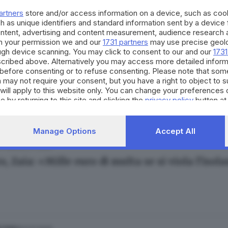
governatori uscenti diventano figure scomode
artners
store and/or access information on a device, such as co
Tentoni
h as unique identifiers and standard information sent by a device
ontent, advertising and content measurement, audience research 
h your permission we and our
1731 partners
may use precise geolo
ough device scanning. You may click to consent to our and our
1731
cribed above. Alternatively you may access more detailed infor
2.07.2025
before consenting or to refuse consenting. Please note that som
ni regionali, Meloni e i rapporti di forza
 may not require your consent, but you have a right to object to 
will apply to this website only. You can change your preferences 
Tentoni
e by returning to this site and clicking the
privacy policy
button at
Manage Options
Accept All
06.07.2020
ESTERO
o, Zaia: «Mille euro di multa se si viola l'iso