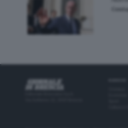
ITALIA E 
Conta
RUBRICHE
Cronaca
Editoriale Bresciana S.p.A.
Economia
Via Solferino 22, 25121 Brescia
Sport
Cultura e 