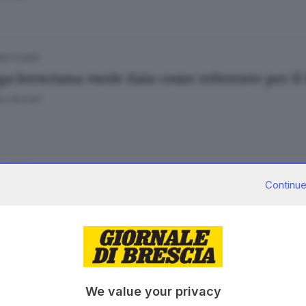
30.11.2025
ga bresciana vuole Zaia come referente per il
o Borrelli
05.09.2025
Continue
oni regionali, per il centrodestra grane in Ve
Tentoni
31.07.2025
We value your privacy