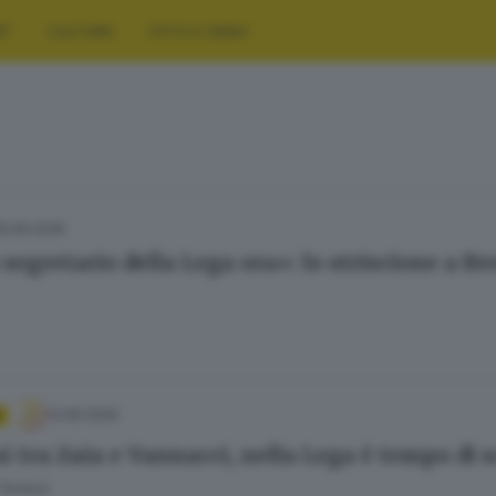
RT
CULTURA
FOTO E VIDEO
16.06.2026
segretario della Lega ora»: lo striscione a Br
13.06.2026
i tra Zaia e Vannacci, nella Lega è tempo di s
Tentoni