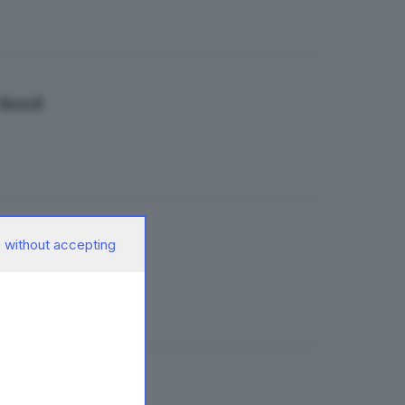
 Nord
 without accepting
neto