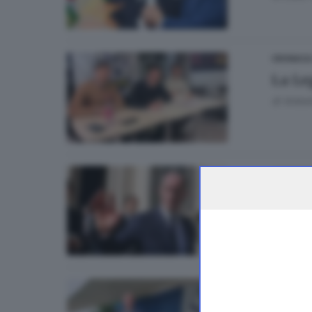
CRONACA
La Le
di
Antoni
OPINIONI
Elezi
di
Luca 
OPINIONI