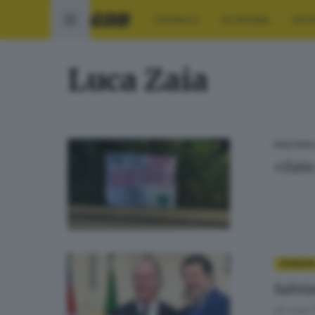
CRONACA
ECONOMIA
SPO
Luca Zaia
POLITICA
«Zaia 
OPINIONI
Salvin
di
Luca 