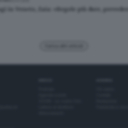
03.07.2020
ESTERO
gi in Veneto, Zaia: «Regole più dure, prevedere
Carica altri articoli
SERVIZI
AZIENDA
Podcast
Chi siamo
Agenda eventi
Contatti
ZOOM - Le vostre foto
Redazione
Spettacoli
Lettere al direttore
Pubblicità e nec
Abbonamenti