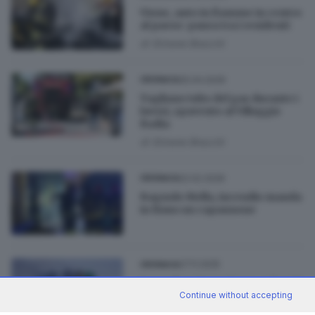
Vione, auto in fiamme in centro
al paese: paura tra i residenti
di
Simone Bracchi
25.04.2026
CRONACA
Tagliano tubo del gas durante i
lavori, spavento al Villaggio
Badia
di
Simone Bracchi
22.02.2026
CRONACA
Bagnolo Mella, incendio manda
in fumo un capannone
27.11.2025
CRONACA
Incendio a Hong Kong, sale a 55
Continue without accepting
il bilancio dei morti