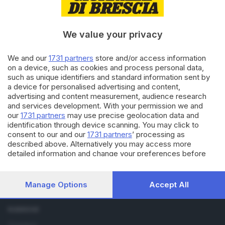
10.11.2022
BRESCIA E HINTERLAND
Ascensore in Castello: «Il
ministro Sangiuliano ci dica
We value your privacy
cosa pensa del progetto»
We and our
1731 partners
store and/or access information
on a device, such as cookies and process personal data,
22.10.2022
ITALIA E ESTERO
such as unique identifiers and standard information sent by
Governo Meloni, è per il
a device for personalised advertising and content,
ministro della Cultura
advertising and content measurement, audience research
Sangiuliano il primo invito a
and services development. With your permission we and
Brescia
our
1731 partners
may use precise geolocation data and
identification through device scanning. You may click to
consent to our and our
1731 partners
’ processing as
described above. Alternatively you may access more
detailed information and change your preferences before
consenting or to refuse consenting. Please note that some
processing of your personal data may not require your
Editoriale Bresciana S.p.A.
consent, but you have a right to object to such processing.
Manage Options
Accept All
Via Solferino 22, 25121 Brescia
Your preferences will apply to this website only. You can
change your preferences or withdraw your consent at any
time by returning to this site and clicking the
privacy policy
RUBRICHE
button at the bottom of the webpage.
Cronaca