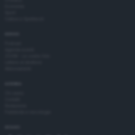
Economia
Sport
Cultura e Spettacoli
SERVIZI
Podcast
Agenda eventi
ZOOM - Le vostre foto
Lettere al direttore
Abbonamenti
AZIENDA
Chi siamo
Contatti
Redazione
Pubblicità e necrologie
SEGUICI