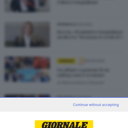
Cultura Sangiuliano
06.09.2024
CRONACA
Boccia, «Il ministro Sangiuliano
mi diceva “Nessuno ti crederà”»
05.09.2024
OPINIONI
Un affaire a puntate il cui
epilogo non è scontato
di
Massimiliano Panarari
05.09.2024
POLITICA
Sangiuliano ammette la
Continue without accepting
relazione con Boccia e dice:
«Non sono ricattabile»