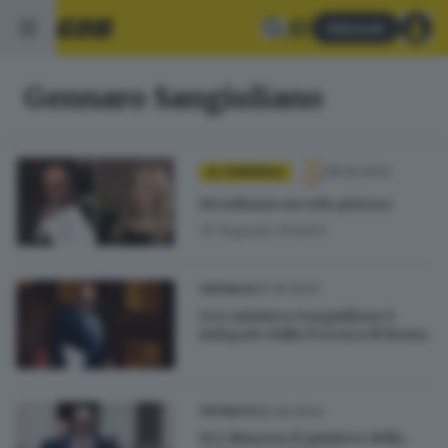
Abbonati
Gennaro Sangiuliano
18.09.2024
AL FEMMINILE
Stendiamo un velo pietoso
di
Augusta Amolini
10.09.2024
CRONACA
L’ex ministro Sangiuliano è
indagato dalla Procura di Roma
06.09.2024
CRONACA
Si è dimesso il ministro della