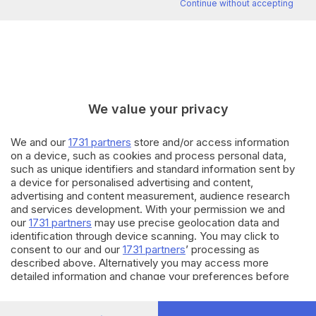
Vasco Rossi in tour con gli
Continue without accepting
impianti della Outline di Flero
19.11.2022
BRESCIA E HINTERLAND
Sfratto a famiglia con quattro
minori: a Flero si incendia la
We value your privacy
polemica politica
di
Salvatore Montillo
We and our
1731 partners
store and/or access information
on a device, such as cookies and process personal data,
such as unique identifiers and standard information sent by
18.11.2022
BRESCIA E HINTERLAND
a device for personalised advertising and content,
A Flero è pronta la bretella che
advertising and content measurement, audience research
collega la Sp19 con la zona
and services development. With your permission we and
industriale
our
1731 partners
may use precise geolocation data and
identification through device scanning. You may click to
consent to our and our
1731 partners
’ processing as
Carica altri articoli
described above. Alternatively you may access more
detailed information and change your preferences before
consenting or to refuse consenting. Please note that some
processing of your personal data may not require your