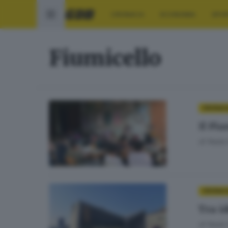
CRONACA
ECONOMIA
SPO
Fiumicello
CRONAC
Il Pia
di
Nada 
CRONAC
Tra id
di
Nada 