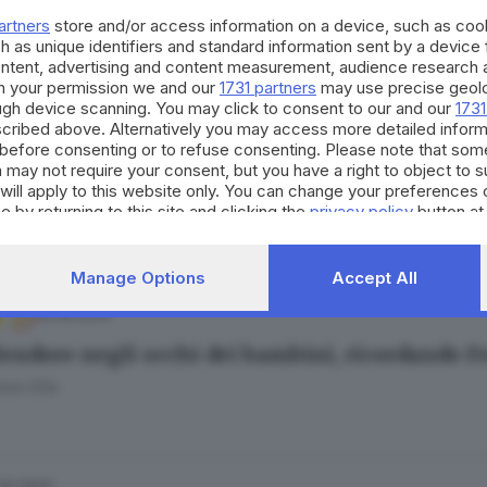
a Fenotti
artners
store and/or access information on a device, such as co
h as unique identifiers and standard information sent by a device
ontent, advertising and content measurement, audience research 
h your permission we and our
1731 partners
may use precise geolo
ough device scanning. You may click to consent to our and our
1731
cribed above. Alternatively you may access more detailed infor
08.07.2024
before consenting or to refuse consenting. Please note that som
etastasio più verde, ma c’è polemica per i pa
 may not require your consent, but you have a right to object to 
will apply to this website only. You can change your preferences 
esca Marmaglio
e by returning to this site and clicking the
privacy policy
button at
Manage Options
Accept All
02.06.2024
lendore negli occhi dei bambini, ricordando Fe
nzo Cito
.02.2024