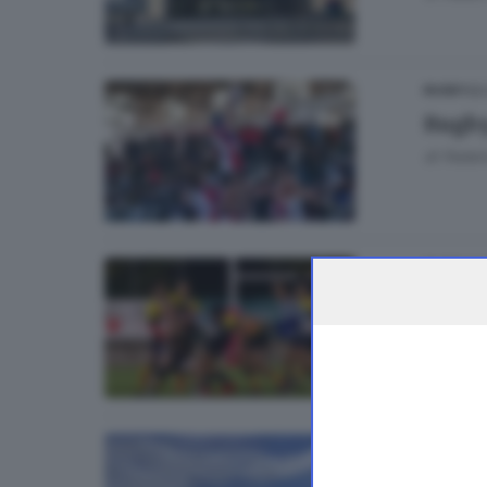
26
RUGBY
Rugby
di
Federi
25
RUGBY
Rugby 
di
Federi
CRONACA
Nuovo