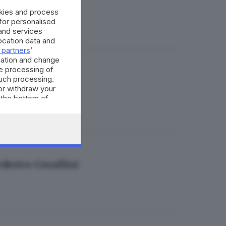
okies and process
 for personalised
and services
cation data and
 partners
’
mation and change
e processing of
rcheggi
such processing.
or withdraw your
 the bottom of
derico Corallini