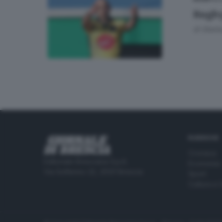
Rugby,
di
Gianl
RUBRICHE
Cronaca
Editoriale Bresciana S.p.A.
Economia
Via Solferino 22, 25121 Brescia
Sport
Cultura e 