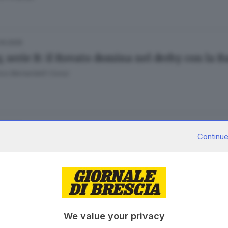
.10.2025
, serie B: il Rovato domina nel derby con la 
co Bernardelli Curuz
.10.2025
Continue
serie B, il Brixia travolge il Fiumicello: finis
co Bernardelli Curuz
26.09.2025
We value your privacy
 supermercato a Fiumicello: scontro su viabil