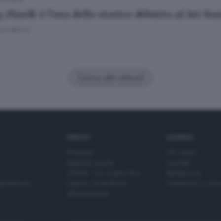
 Piardi: è l’ora dello storico debutto al Sei Na
uca Barca
Carica altri articoli
SERVIZI
AZIENDA
Podcast
Chi siamo
Agenda eventi
Contatti
ZOOM - Le vostre foto
Redazione
Spettacoli
Lettere al direttore
Pubblicità e nec
Abbonamenti