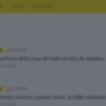
RT
CULTURA
FOTO E VIDEO
18.07.2026
A
noTerra delle Case del Sole rischia di chiudere
El Khattab
27.02.2026
A
entità storica e nuove etnie: la sfida cultural
El Khattab