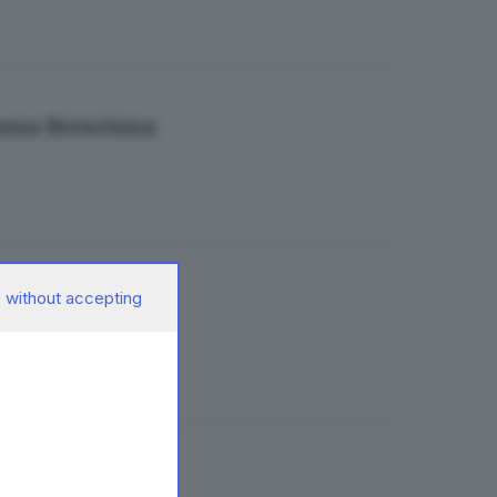
Bassa Bresciana
 without accepting
ce 38-0
ità e sbarra