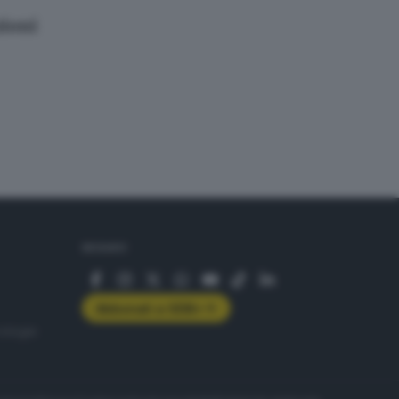
zioni
SEGUICI
Abbonati a GDB+
rologie