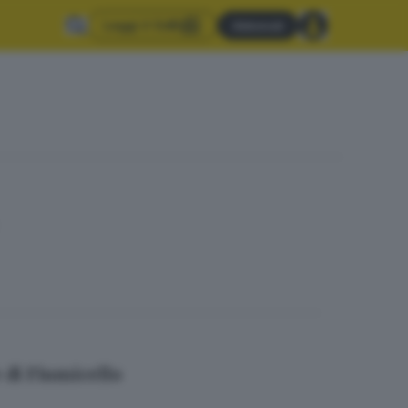
Leggi il GdB
Abbonati
e di Fiumicello