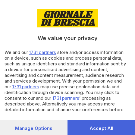
di
Laura Fasani
30.08.2022
CULTURA
Ctb: al via dal 5 settembre la
campagna abbonamenti per la
nuova stagione
We value your privacy
We and our
1731 partners
store and/or access information
07.07.2022
CULTURA
on a device, such as cookies and process personal data,
Bandera confermato direttore
such as unique identifiers and standard information sent by
del Centro Teatrale Bresciano
a device for personalised advertising and content,
advertising and content measurement, audience research
and services development. With your permission we and
our
1731 partners
may use precise geolocation data and
Carica altri articoli
identification through device scanning. You may click to
consent to our and our
1731 partners
’ processing as
described above. Alternatively you may access more
detailed information and change your preferences before
consenting or to refuse consenting. Please note that some
processing of your personal data may not require your
consent, but you have a right to object to such processing.
Manage Options
Accept All
Your preferences will apply to this website only. You can