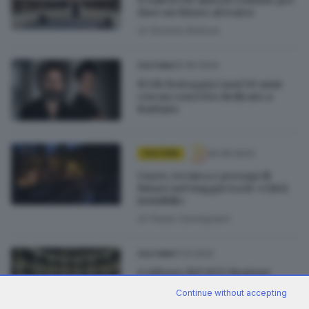
dare un futuro al teatro
di
Simone Bottura
25.06.2024
CULTURA
Il Ctb festeggia i suoi 50 anni
con un concerto dedicato a
Battiato
30.06.2023
CULTURA
Cuore, tecnica e presagi di
futuro nel viaggio tra le «Città
invisibili»
di
Paola Carmignani
01.12.2022
CULTURA
A ridosso del 2023 Regione
Lombardia taglia i contributi al
Continue without accepting
Ctb e al Grande