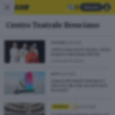
Abbonati
Centro Teatrale Bresciano
10.06.2026
CULTURA
«Dove nascono le storie»: al via
il nuovo calendario del Ctb
di
Elisabetta Nicoli
14.04.2025
ARTE
L’opera di Patrick Tuttofuoco
vince la call «Life Art al Teatro
Borsoni»
04.03.2025
CRONACA
A Salò il Ctb aiuta il Comune per