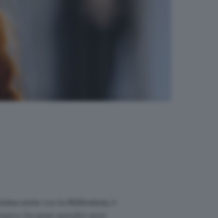
sima serie
con la
Millenium
, è
pica. Da quasi quindici anni