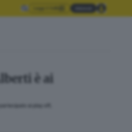
Leggi il GdB
Abbonati
lberti è ai
partecipato ai play off,