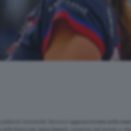
a pallavolo femminile. Brescia è
appena tornata nella mas
a della Nazionale
Anna Danesi
, campione del mondo e olim