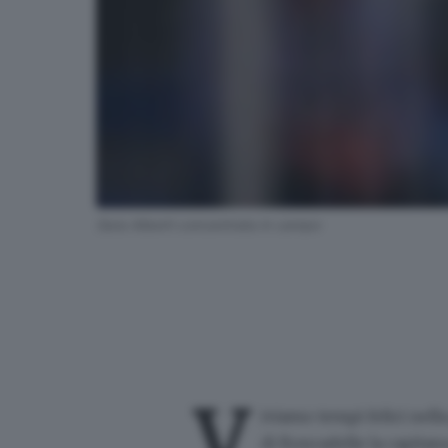
Sara Alberti concentrata in campo
V
iviamo tempi felici nell
di Roncadelle la capitan