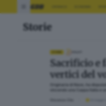
CRONACA
ECONOMIA
SPO
Storie
STORIE
VOLLEY
Sacrificio e 
vertici del v
Originaria di Nave, ha disputat
vincendo una Coppa Italia e 
Vincenzo Cito
24 maggio