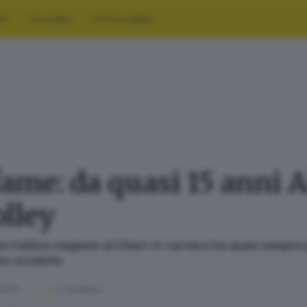
RT
CULTURA
FOTO E VIDEO
fame: da quasi 15 anni A
olley
o l’ultima stagione al Chieri: in carriera ha quasi sempre 
uno scudetto
 2026
4
' di lettura