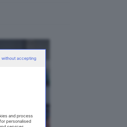
 without accepting
okies and process
 for personalised
and services