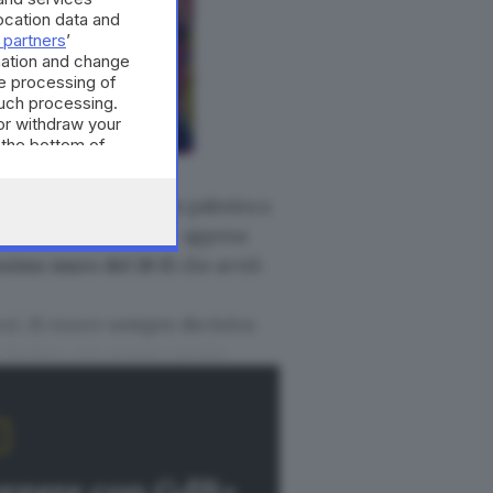
cation data and
 partners
’
mation and change
e processing of
such processing.
or withdraw your
 the bottom of
a per la prima volta in palestra a
ontro Modena, fu Sara – appena
ssimo muro del 18-15
che avviò
ori, di essere
sempre decisiva
 titolare, per quanto questa
sono coinvolte. Nella stagione
sca Anastasia Cekulaev – l’altra