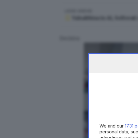
LEGGI ANCHE
Valsabbina in A1, Solforati
Decisiva
We and our
1731 p
personal data, suc
advertising and c