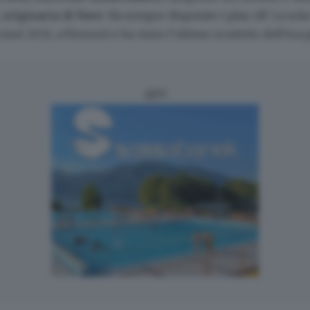
, originaria di Nave
. Ha sempre disputato i play off. La sola
(nel 2021, a Firenze) e ha vinto l’ultimo scudetto dell’era
ADV