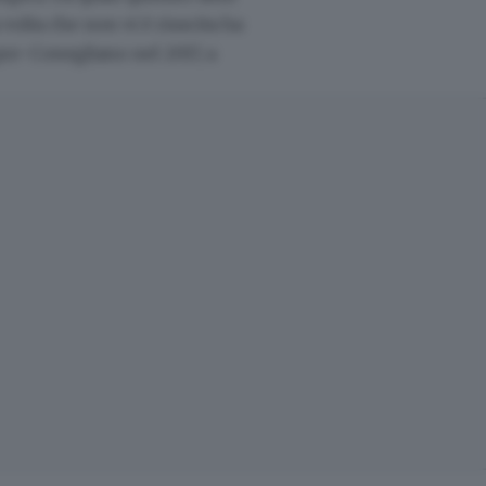
 volta che non vi è riuscita ha
 pre-Conegliano nel 2017, a