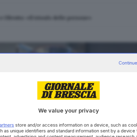
 e Olivotto: «Il trionfo delle persone»
Continue
We value your privacy
artners
store and/or access information on a device, such as co
h as unique identifiers and standard information sent by a device
ontent, advertising and content measurement, audience research 