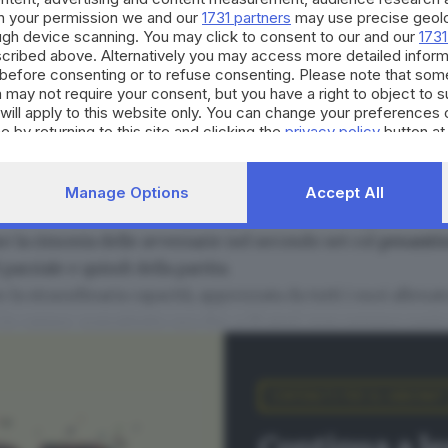
h your permission we and our
1731 partners
may use precise geolo
ough device scanning. You may click to consent to our and our
1731
cribed above. Alternatively you may access more detailed infor
before consenting or to refuse consenting. Please note that som
 may not require your consent, but you have a right to object to 
will apply to this website only. You can change your preferences 
e by returning to this site and clicking the
privacy policy
button at
ta con Scandicci
pire di che pasta sia fatta
questa fortissima centrale
entrat
Manage Options
Accept All
 classe smisero, la sola a proseguire fu lei. Nella gara-2 c
re la rimonta delle avversarie nel secondo set col
pesanti
 parziale e quindi della partita.
o la straordinaria capacità, apprezzata da tutti i suoi allenat
 in campo, soprattutto ora che, a 33 anni, non sempre parte
lla pallavolo moderna, sport nel quale tutte le giocatrici 
 Chieri le prime partite le cominciava – assieme alla tede
CONTENUTO PER GLI ABBONATI