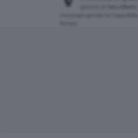
gioca in A1
Sara Alberti
comunque giocato la Coppa Italia 
Novara.