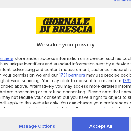
e il microbioma orale influenza la salute»
We value your privacy
artners
store and/or access information on a device, such as co
ntento di «creare un linguaggio comune tra professionis
h as unique identifiers and standard information sent by a device
io Fatebenefratelli di Brescia
ha organizzato un evento f
ontent, advertising and content measurement, audience research 
h your permission we and our
1731 partners
may use precise geolo
omunità microbiche ai loro metaboliti» che si terrà
giovedì
ough device scanning. You may click to consent to our and our
1731
rmazione.irccs@fatebenefratelli.eu
e 030.3501639),
iscrizi
cribed above. Alternatively you may access more detailed infor
before consenting or to refuse consenting. Please note that som
 may not require your consent, but you have a right to object to 
will apply to this website only. You can change your preferences 
e by returning to this site and clicking the
privacy policy
button at
s’è e perché è così importante
CONTENUTO PER GLI ABBONATI
Manage Options
Accept All
fessore associato ricercatore del Dipartimento di Scienze de