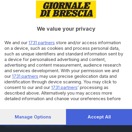
06.12.2021
BASKET
Profondo rosso Agribertochi: a
Treviglio è una disfatta
We value your privacy
15.08.2021
ITALIA E ESTERO
We and our
1731 partners
store and/or access information
Treviglio, una ragazza ha
on a device, such as cookies and process personal data,
ucciso la madre con una
such as unique identifiers and standard information sent by
coltellata
a device for personalised advertising and content,
advertising and content measurement, audience research
and services development. With your permission we and
Carica altri articoli
our
1731 partners
may use precise geolocation data and
identification through device scanning. You may click to
consent to our and our
1731 partners
’ processing as
described above. Alternatively you may access more
detailed information and change your preferences before
consenting or to refuse consenting. Please note that some
processing of your personal data may not require your
consent, but you have a right to object to such processing.
Manage Options
Accept All
Editoriale Bresciana S.p.A.
Your preferences will apply to this website only. You can
Via Solferino 22, 25121 Brescia
change your preferences or withdraw your consent at any