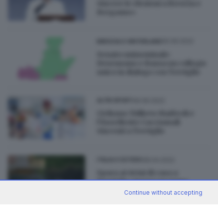
vincere le elezioni a Brescia e
Bergamo»
05.09.2022
BRESCIA E HINTERLAND
Senato uninominale:
Desenzano e Bassa un collegio
unico in dialogo con Treviglio
06.06.2022
ALTRI SPORT
Ciclismo: l’Allievo Maifredi e
l’Esordiente Cacciamali
vincenti a Treviglio
28.04.2022
ITALIA E ESTERO
Spara ai vicini di casa a
Treviglio: muore un uomo
Continue without accepting