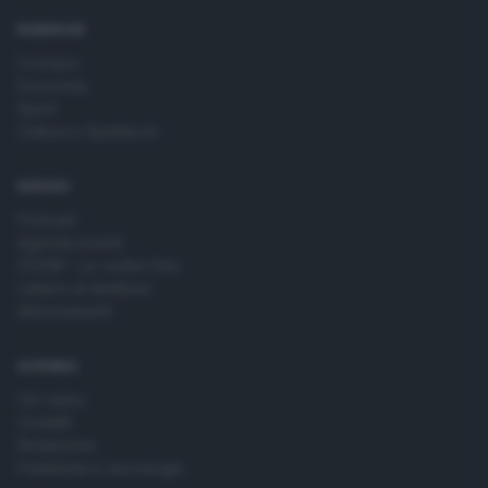
time by returning to this site and clicking the
privacy policy
button at the bottom of the webpage.
RUBRICHE
Cronaca
Economia
Sport
Cultura e Spettacoli
SERVIZI
Podcast
Agenda eventi
ZOOM - Le vostre foto
Lettere al direttore
Abbonamenti
AZIENDA
Chi siamo
Contatti
Redazione
Pubblicità e necrologie