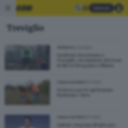
Abbonati
Treviglio
22.03.2024
CRONACA
Incidente ferroviario a
Treviglio, circolazione dei treni
in tilt tra Bergamo e Milano
09.11.2023
ITALIA E ESTERO
Un bosco per le api firmato
Brebemi e 3Bee
20.11.2022
ITALIA E ESTERO
Salvini: «Faremo di tutto per