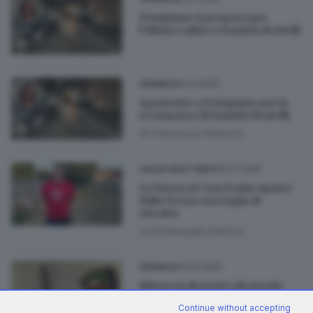
Pompiano si prepara per
l’ultimo saluto a Daniela Bratelli
02.11.2025
CRONACA
Sgomento a Pompiano per la
scomparsa di Daniela Bratelli
di
Francesco Venturini
20.07.2025
CALCIO DILETTANTI
La Nuova AC San Paolo riparte
dalla Terza con voglia di
riscatto
di
Emmanuele Andrico
10.05.2025
CRONACA
Minaccia di morte gli agenti:
62enne di Pompiano arrestato
Continue without accepting