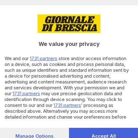
di
Simone Bracchi
22.03.2025
CULTURA
A Pompiano va in scena «Il
Paradiso Inaspettato –
Ferramonti di Tarsia»
We value your privacy
di
Francesco Venturini
We and our
1731 partners
store and/or access information
08.02.2025
CRONACA
on a device, such as cookies and process personal data,
Addio a Giovanni Calzoni,
such as unique identifiers and standard information sent by
superstite della strage di
a device for personalised advertising and content,
piazza Loggia
advertising and content measurement, audience research
and services development. With your permission we and
di
Francesco Venturini
our
1731 partners
may use precise geolocation data and
identification through device scanning. You may click to
Carica altri articoli
consent to our and our
1731 partners
’ processing as
described above. Alternatively you may access more
detailed information and change your preferences before
consenting or to refuse consenting. Please note that some
processing of your personal data may not require your
consent, but you have a right to object to such processing.
Manage Options
Accept All