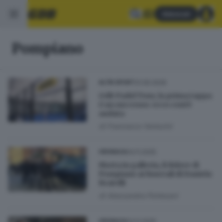
Abbonati
Pompiano
31.05.2026
ALTRI SPORT
GdB Padel Tour, la prima tappa
è un successo: ecco com’è
andata
di
Francesco Venturini
04.11.2025
CRONACA
Morta in galleria, il dolore di
Pompiano ai funerali di Daniela
Bratelli
di
Alessandra Portesani
03.11.2025
CRONACA