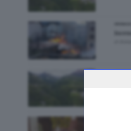
CRONACA
Incen
di
Giuli
CRONAC
Come 
di
Giuli
CRONACA
Giova