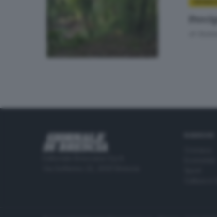
CRONAC
Precip
di
Giuli
RUBRICHE
Cronaca
Editoriale Bresciana S.p.A.
Economia
Via Solferino 22, 25121 Brescia
Sport
Cultura e 