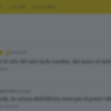
RT
CULTURA
FOTO E VIDEO
16.06.2026
A
e le vite del mio Jack London, dal mare al mi
 Rossi
19.04.2026
ELLA VITA
rdo, in attesa dell’effetto wow per il ponte t
ana Mossoni