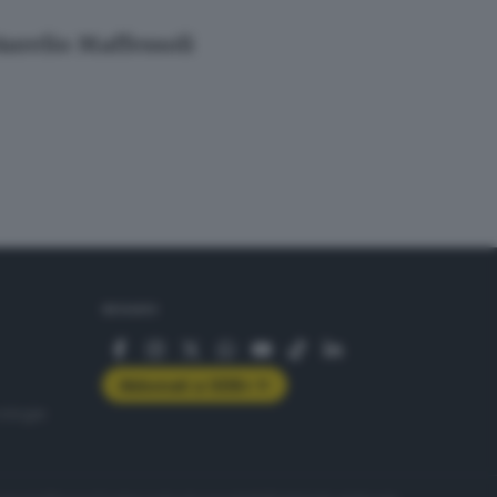
 Aurelio Maffessoli
SEGUICI
Abbonati a GDB+
rologie