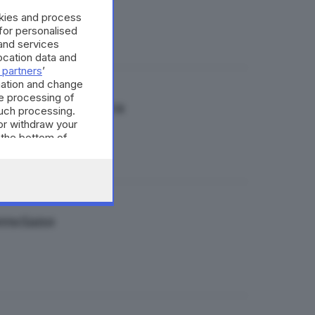
okies and process
 for personalised
and services
cation data and
 partners
’
mation and change
e processing of
one in Valcamonica
such processing.
or withdraw your
 the bottom of
resciano