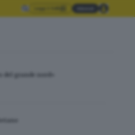
Leggi il GdB
Abbonati
to del grande nord»
ibetano