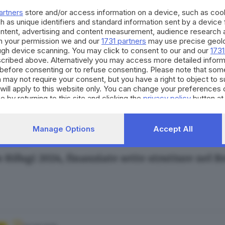
artners
store and/or access information on a device, such as co
h as unique identifiers and standard information sent by a device
ontent, advertising and content measurement, audience research 
h your permission we and our
1731 partners
may use precise geolo
ough device scanning. You may click to consent to our and our
1731
cribed above. Alternatively you may access more detailed infor
27.08.2025
before consenting or to refuse consenting. Please note that som
rale in arrivo nel Bresciano, allerta aranci
 may not require your consent, but you have a right to object to 
will apply to this website only. You can change your preferences 
e by returning to this site and clicking the
privacy policy
button at
Manage Options
Accept All
12.06.2025
 Rifugi 2024, finanziate sette strutture nel B