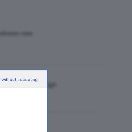
 alcune case
 without accepting
Paspardo e Cimbergo
e hanno 100 anni