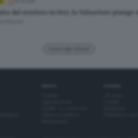
02.06.2025
A
ita dal sentiero in bici, la Valsaviore piange
ana Mossoni
Carica altri articoli
SERVIZI
AZIENDA
Podcast
Chi siamo
Agenda eventi
Contatti
ZOOM - Le vostre foto
Redazione
Spettacoli
Lettere al direttore
Pubblicità e nec
Abbonamenti