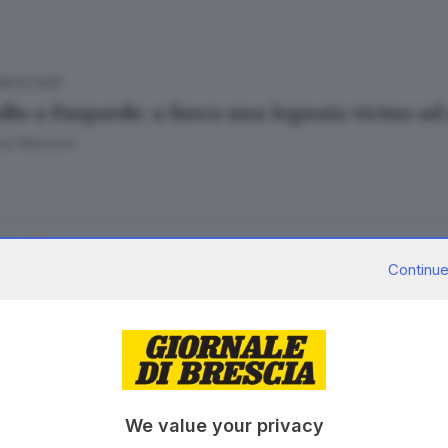
18.02.2026
dio a Paspardo: a fuoco una legnaia vicino ad
ana Mossoni
14.12.2025
A
Continue
sarà e quanto costerà il ponte tibetano tra 
ana Mossoni
01.12.2025
We value your privacy
nna, Antonietta Maria: a Paspardo tre donn