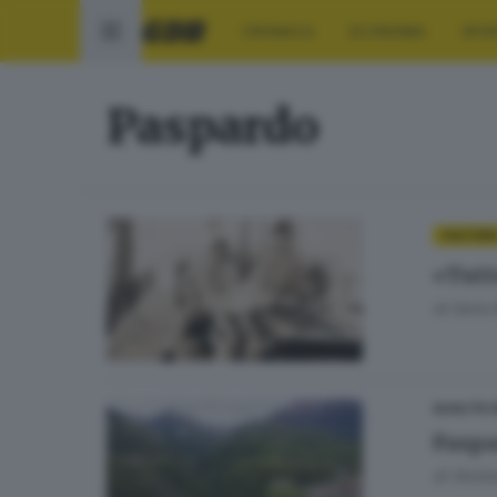
CRONACA
ECONOMIA
SPO
Paspardo
CULTUR
«Tutt
di
Ilaria
QUALITÀ D
Paspa
di
Giuli