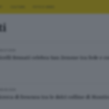
RT
CULTURA
FOTO E VIDEO
ti
29.07.2026
celli Brusati celebra San Zenone tra fede e 
28.06.2026
icerca di frescura tra le dolci colline di Montic