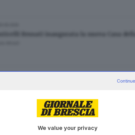
31.05.2026
ticelli Brusati inaugurata la nuova Casa dell
le Minelli
15.05.2026
Continue
sa con 40 grammi di cocaina: arrestato per sp
11.03.2026
We value your privacy
e è morto a 23 anni dopo «Una vita rara» e u