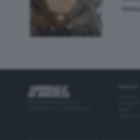
Giorn
RUBRICHE
Cronaca
Editoriale Bresciana S.p.A.
Economia
Via Solferino 22, 25121 Brescia
Sport
Cultura e 