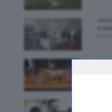
CRONACA
A Mon
di
Gabrie
CRONACA
In ca
CRONACA
David