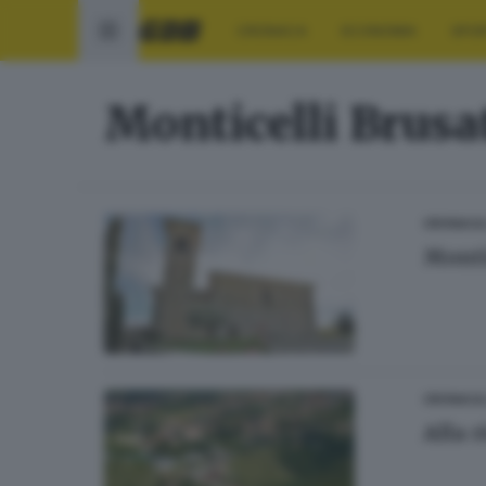
CRONACA
ECONOMIA
SPO
Monticelli Brusa
CRONACA
Monti
CRONACA
Alla r