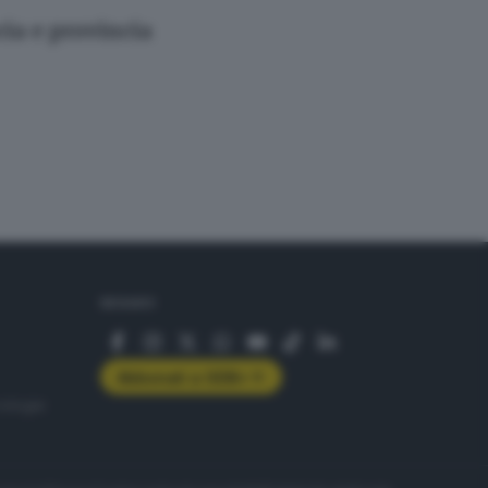
cia e provincia
SEGUICI
Abbonati a GDB+
rologie