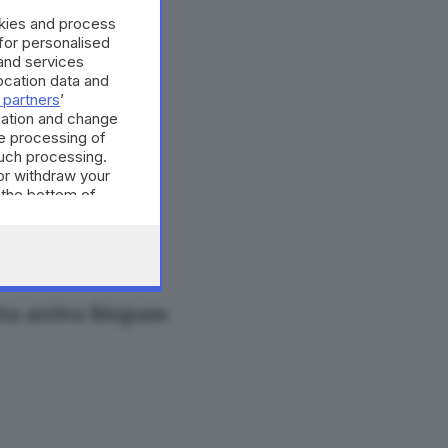
okies and process
 for personalised
and services
cation data and
 partners
’
mation and change
e processing of
such processing.
or withdraw your
 the bottom of
rta arriva Biopass