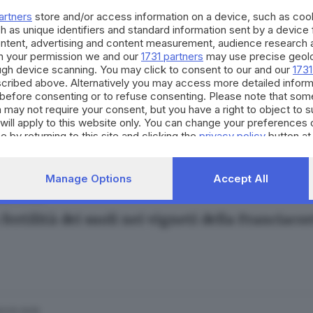
le Minelli
artners
store and/or access information on a device, such as co
h as unique identifiers and standard information sent by a device
ontent, advertising and content measurement, audience research 
h your permission we and our
1731 partners
may use precise geolo
ough device scanning. You may click to consent to our and our
1731
cribed above. Alternatively you may access more detailed infor
29.11.2025
before consenting or to refuse consenting. Please note that som
 in fiamme nella notte a Monticelli Brusati
 may not require your consent, but you have a right to object to 
will apply to this website only. You can change your preferences 
e by returning to this site and clicking the
privacy policy
button at
Manage Options
Accept All
20.10.2025
A
 fertilità dei suoli nei vigneti della Franciaco
03.10.2025