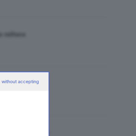
a cultura
 without accepting
accio
n’ondata d’amore