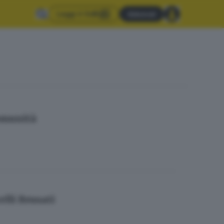
Leggi il GdB
Abbonati
comunità
elli Brusati