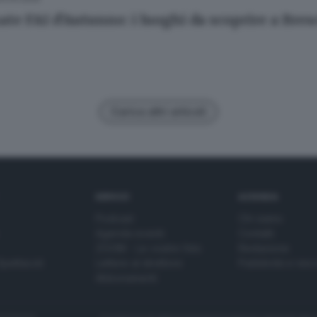
ate FAI d’Autunno: i luoghi da scoprire a Bres
Carica altri articoli
SERVIZI
AZIENDA
Podcast
Chi siamo
Agenda eventi
Contatti
ZOOM - Le vostre foto
Redazione
Spettacoli
Lettere al direttore
Pubblicità e nec
Abbonamenti