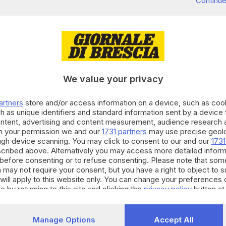
Continue
We value your privacy
artners
store and/or access information on a device, such as co
h as unique identifiers and standard information sent by a device
ne
– musicisti da bagni di folla e tanti artisti con fan bas
ontent, advertising and content measurement, audience research 
agguerrite –
è quanto ci attende nell’estate 2026
in un terri
h your permission we and our
1731 partners
may use precise geolo
imento culturale come quello di Brescia e provincia. Non so
ough device scanning. You may click to consent to our and our
1731
cribed above. Alternatively you may access more detailed infor
rebbe…
before consenting or to refuse consenting. Please note that som
 may not require your consent, but you have a right to object to 
will apply to this website only. You can change your preferences 
e by returning to this site and clicking the
privacy policy
button at
 28 giugno un festival a Brescia
Manage Options
Accept All
CONTENUTO PER GLI ABBONATI