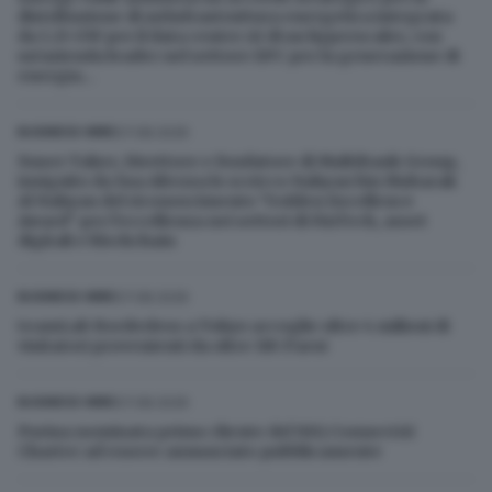
distribuzione di un'infrastruttura energetica integrata
da 1.25 GW per il data center AI di un hyperscaler, con
un'azienda leader nel settore EPC per la generazione di
energia...
07.08.2026
BUSINESS WIRE
Naser Taher, Direttore e fondatore di MultiBank Group,
insignito da Sua Altezza lo sceicco Nahyan bin Mubarak
Al Nahyan del riconoscimento "Golden Excellence
Award" per l’eccellenza nei settori di FinTech, asset
digitali e blockchain
07.08.2026
BUSINESS WIRE
teamLab Borderless a Tokyo accoglie oltre 4 milioni di
visitatori provenienti da oltre 185 Paesi
07.08.2026
BUSINESS WIRE
Purina nominata primo cliente del NIQ ConnectAI
Charter ad essere annunciato pubblicamente