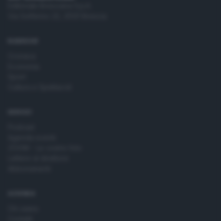
Editoriale Bresciana S.p.A.
Via Solferino 22, 25121 Brescia
RUBRICHE
Cronaca
Economia
Sport
Cultura e Spettacoli
SERVIZI
Podcast
Agenda eventi
ZOOM - Le vostre foto
Lettere al direttore
Abbonamenti
AZIENDA
Chi siamo
Contatti