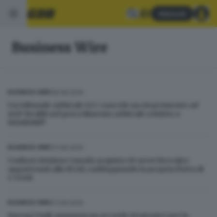
Abbonati
Business Wire
08.08.2026
BUSINESS WIRE
Un tribunale arbitrale ICC concede un risarcimento ad
AOP Health nel procedimento arbitrale relativo a
BESREMi®
07.08.2026
BUSINESS WIRE
Coulson Aviation Canada acquista 10 aerei Hercules
appartenuti alla RCAF, raddoppiando la propria flotta di
C-130H
07.08.2026
BUSINESS WIRE
Energy Vault annuncia un accordo strategico per la