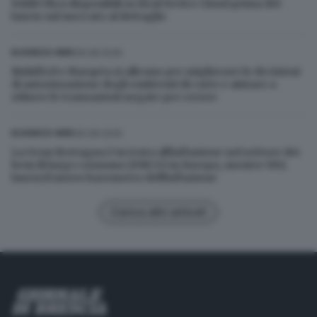
Fold8 Ultra disponibili su Real Device Cloud prima del
lancio sul mercato al dettaglio
06.08.2026
BUSINESS WIRE
Riskified e Marqeta si alleano per migliorare le decisioni
di autorizzazione degli emittenti di carte e aiutare a
ridurre le transazioni negate per errore
06.08.2026
BUSINESS WIRE
La Gran Bretagna è in testa all'inflazione nel settore dei
beni di largo consumo (FMCG) in Europa, mentre NIQ
lancia il nuovo barometro dell'inflazione
Carica altri articoli