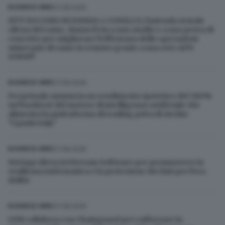
07.08.2026
BUSINESS WIRE
NTT DOCOMO BUSINESS e CODELCO, l'azienda statale
cilena del rame, danno il via a uno studio e a una prova di
concetto per migliorare l'efficienza delle operazioni
minerarie di rame in remoto grazie a una rete APN
IOWN®
07.08.2026
BUSINESS WIRE
Perpetuals annuncia un rendimento ipotetico del 380%
nel backtest del motore di intelligenza artificiale che
alimenta la piattaforma di trading priva di rischio
"UpsideOnly"
07.08.2026
BUSINESS WIRE
NetApp rileva JetStream Software per promuovere la
resilienza informatica e la protezione dei dati per l'era
dell'AI
07.08.2026
BUSINESS WIRE
LTM collabora con Chainguard per rafforzare la