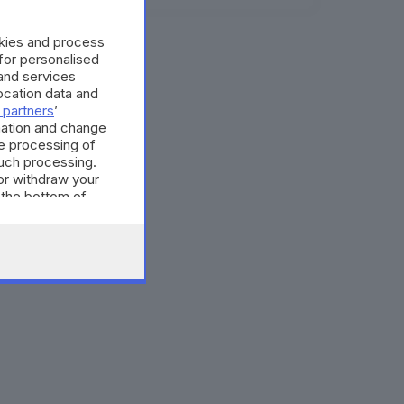
okies and process
 for personalised
and services
cation data and
 partners
’
mation and change
e processing of
such processing.
or withdraw your
 the bottom of