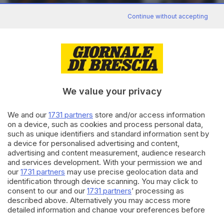
Continue without accepting
OPINIONI
Cop30 dall’Amazzonia, tra luci non
banali e ombre costanti
We value your privacy
Il summit ambientale che si è tenuto a Belem evidenzia
qualche passo avanti e alcune lentezze sulla traiettoria
We and our
1731 partners
store and/or access information
di contrasto al climate change globale
on a device, such as cookies and process personal data,
such as unique identifiers and standard information sent by
a device for personalised advertising and content,
advertising and content measurement, audience research
and services development. With your permission we and
our
1731 partners
may use precise geolocation data and
identification through device scanning. You may click to
consent to our and our
1731 partners
’ processing as
described above. Alternatively you may access more
detailed information and change your preferences before
consenting or to refuse consenting. Please note that some