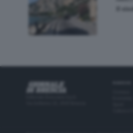
Il sin
RUBRICHE
Cronaca
Editoriale Bresciana S.p.A.
Economia
Via Solferino 22, 25121 Brescia
Sport
Cultura e 