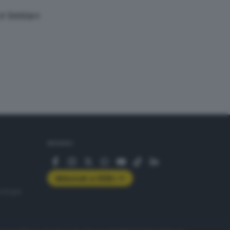
 e terra»
SEGUICI
Abbonati a GDB+
rologie