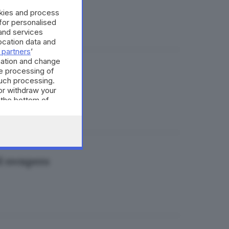
okies and process
 for personalised
and services
cation data and
 partners
’
mation and change
e processing of
such processing.
or withdraw your
 the bottom of
il recupero