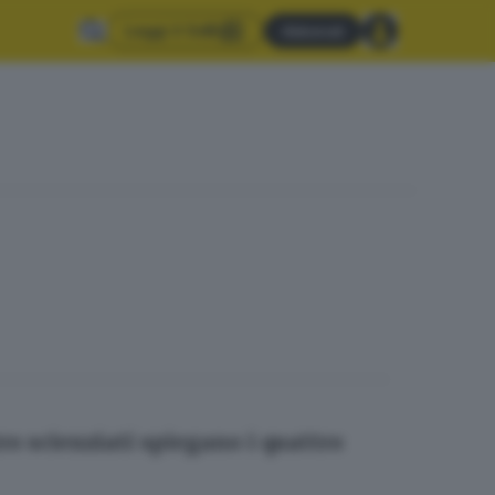
Leggi il GdB
Abbonati
ro scienziati spiegano i quattro