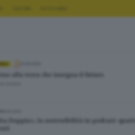
RT
CULTURA
FOTO E VIDEO
24.06.2026
INILE
orno alla terra che insegna il futuro
ta Amolini
08.02.2023
A
ita Doppia», la sostenibilità in podcast: quatt
nti