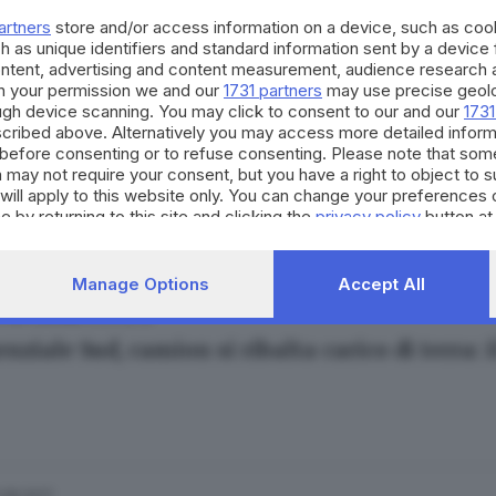
do, profanato il memoriale di Nikolajewka
artners
store and/or access information on a device, such as co
h as unique identifiers and standard information sent by a device
ontent, advertising and content measurement, audience research 
h your permission we and our
1731 partners
may use precise geolo
ough device scanning. You may click to consent to our and our
1731
cribed above. Alternatively you may access more detailed infor
17.10.2019
E HINTERLAND
before consenting or to refuse consenting. Please note that som
 a pugni in via Moretto per rubargli l’iPhone
 may not require your consent, but you have a right to object to 
will apply to this website only. You can change your preferences 
e by returning to this site and clicking the
privacy policy
button at
Manage Options
Accept All
13.03.2018
E HINTERLAND
ziale Sud, camion si ribalta carico di terra: 
.08.2017