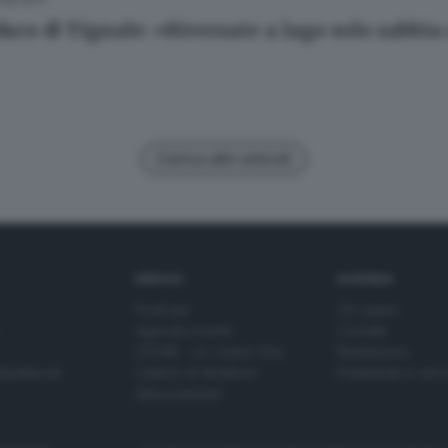
daco di Tignale: «Riversate a lago solo sabbia
Carica altri articoli
SERVIZI
AZIENDA
Podcast
Chi siamo
Agenda eventi
Contatti
ZOOM - Le vostre foto
Redazione
Spettacoli
Lettere al direttore
Pubblicità e nec
Abbonamenti