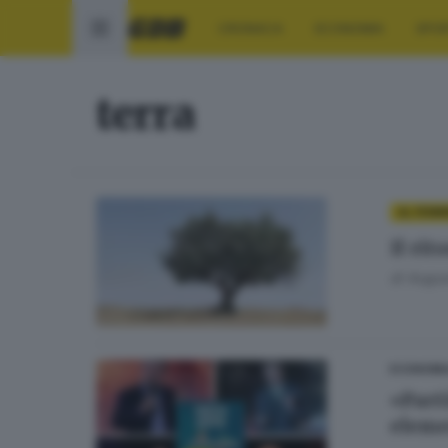
CRONACA
ECONOMIA
SPO
terra
AL FEMM
Il rit
di
Augus
ECONOMI
«Part
eleme