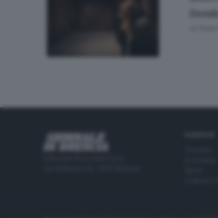
Derub
di
Paolo 
RUBRICHE
Cronaca
Editoriale Bresciana S.p.A.
Economia
Via Solferino 22, 25121 Brescia
Sport
Cultura e 