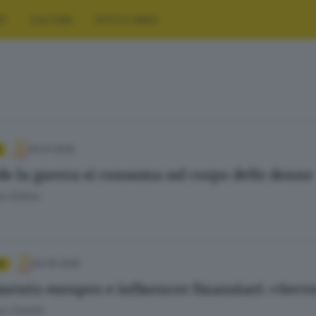
RT
CULTURA
FOTO E VIDEO
19.07.2026
o la guerra si consuma sul corpo delle donne
a Gobbo
02.05.2026
A
mento europeo e influencer finanziari: «Serv
o Zanotti