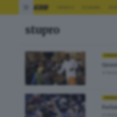
CRONACA
ECONOMIA
SPO
stupro
OPINIONI
Quand
di
Romin
CRONAC
Parla
di
Stefan