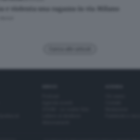
a e violenta una ragazza in via Milano
Bertoli
Carica altri articoli
SERVIZI
AZIENDA
Podcast
Chi siamo
Agenda eventi
Contatti
ZOOM - Le vostre foto
Redazione
Spettacoli
Lettere al direttore
Pubblicità e nec
Abbonamenti