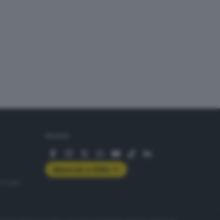
SEGUICI
Abbonati a GDB+
rologie