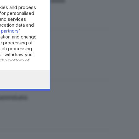
ondannati a otto anni
okies and process
 for personalised
and services
cation data and
 partners
’
mation and change
e processing of
n estorsione
such processing.
or withdraw your
 the bottom of
'arrestato