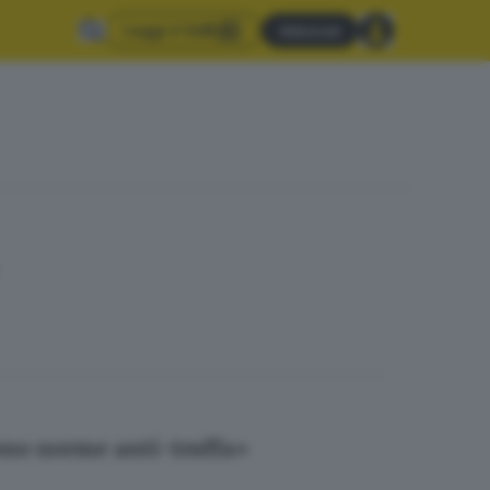
Leggi il GdB
Abbonati
ono norme anti-truffa»