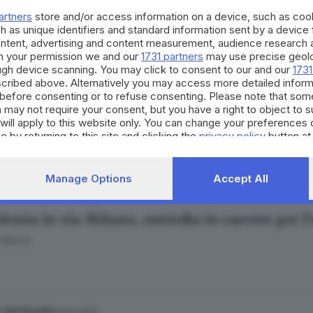
ntarono una 13enne a San Polo, due ragazzi c
artners
store and/or access information on a device, such as co
 Cittadini
h as unique identifiers and standard information sent by a device
ontent, advertising and content measurement, audience research 
h your permission we and our
1731 partners
may use precise geolo
ough device scanning. You may click to consent to our and our
1731
cribed above. Alternatively you may access more detailed infor
.05.2022
before consenting or to refuse consenting. Please note that som
lli e l'accusa di stupro: trappola studiata co
 may not require your consent, but you have a right to object to 
will apply to this website only. You can change your preferences 
e by returning to this site and clicking the
privacy policy
button at
Manage Options
Accept All
08.04.2022
E HINTERLAND
lenta in via Milano, custodia in carcere per l
Bertoli
06.04.2022
E HINTERLAND