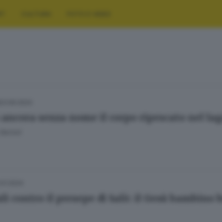
RT
CULTURA
FOTO E VIDEO
23.09.2024
 ancora senza nome il corpo ripescato nel lag
Bertoli
.01.2024
li contro il presepe di Salò: il Gesù bambino 