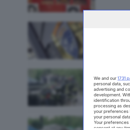
17
CALCIO
Udienz
di
Erica 
VALTROMP
We and our
1731 p
L'uom
personal data, suc
advertising and c
development. Wit
identification thr
processing as des
your preferences 
your personal data
13.
GARDA
Your preferences 
Il mot
consent at any tim