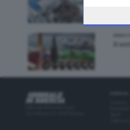
the webpage.
SEBINO E
Il net
RUBRICHE
Cronaca
Editoriale Bresciana S.p.A.
Economia
Via Solferino 22, 25121 Brescia
Sport
Cultura e 