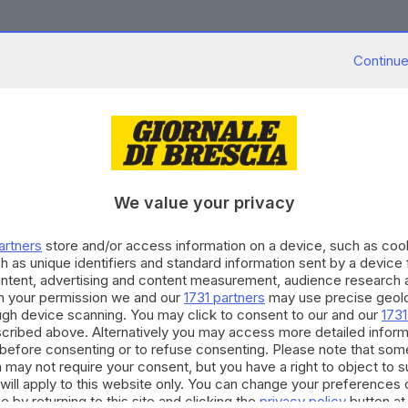
Continue
.07.2023
a del Coni finita, il Brescia in attesa: sente
Bariselli
We value your privacy
25.04.2017
IA E LUMEZZANE
artners
store and/or access information on a device, such as co
o senza vita nel Gobbia è Ndour Modou
h as unique identifiers and standard information sent by a device
ontent, advertising and content measurement, audience research 
h your permission we and our
1731 partners
may use precise geolo
ough device scanning. You may click to consent to our and our
1731
cribed above. Alternatively you may access more detailed infor
before consenting or to refuse consenting. Please note that som
 may not require your consent, but you have a right to object to 
10.2014
will apply to this website only. You can change your preferences 
ore di Agello... prende il volo
e by returning to this site and clicking the
privacy policy
button at