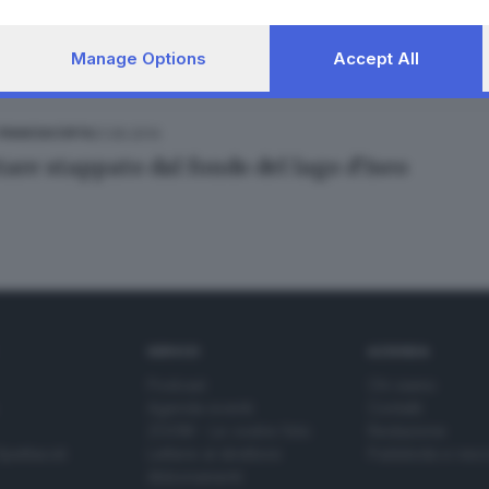
Manage Options
Accept All
21.06.2014
 FRANCIACORTA
tare stappato dal fondo del lago d'Iseo
SERVIZI
AZIENDA
Podcast
Chi siamo
Agenda eventi
Contatti
ZOOM - Le vostre foto
Redazione
Spettacoli
Lettere al direttore
Pubblicità e nec
Abbonamenti