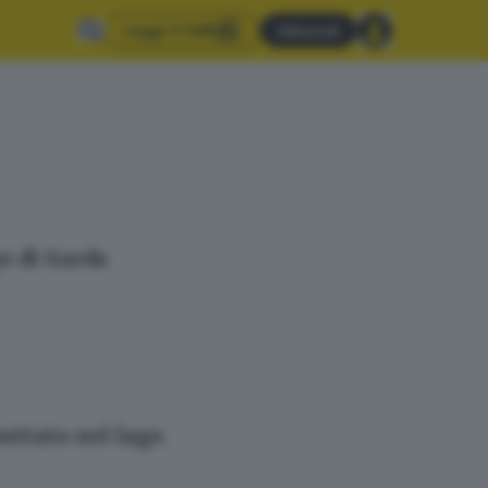
Leggi il GdB
Abbonati
o di Garda
buttato nel lago