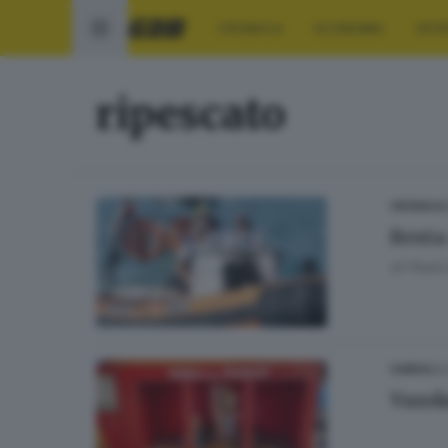
CRONACA
ECONOMIA
SPO
ripescato
CRONACA
Resta
di
Paolo 
03
GARDA
Vanda