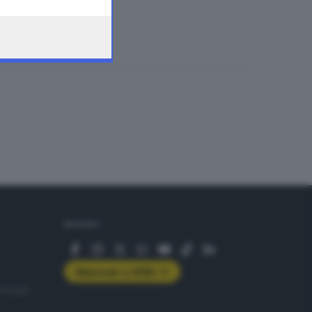
SEGUICI
Abbonati a GDB+
rologie