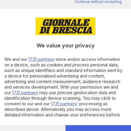
Continue without accepting
mozione contro il pedaggio
di
Barbara Fenotti
13.03.2026
CRONACA
Corda Molle e pedaggio,
continua il pressing dei sindaci
We value your privacy
sulla Provincia
di
Stefano Zanotti
We and our
1731 partners
store and/or access information
on a device, such as cookies and process personal data,
such as unique identifiers and standard information sent by
02.03.2026
CRONACA
a device for personalised advertising and content,
Corda Molle, il pedaggio sposta
advertising and content measurement, audience research
il traffico sulle provinciali
and services development. With your permission we and
di
Francesco Venturini
our
1731 partners
may use precise geolocation data and
identification through device scanning. You may click to
consent to our and our
1731 partners
’ processing as
Carica altri articoli
described above. Alternatively you may access more
detailed information and change your preferences before
consenting or to refuse consenting. Please note that some
processing of your personal data may not require your