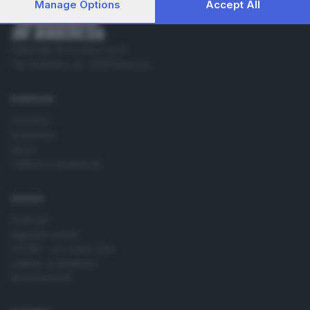
consent, but you have a right to object to such processing.
Manage Options
Accept All
Your preferences will apply to this website only. You can
change your preferences or withdraw your consent at any
time by returning to this site and clicking the
privacy policy
Editoriale Bresciana S.p.A.
button at the bottom of the webpage.
Via Solferino 22, 25121 Brescia
RUBRICHE
Cronaca
Economia
Sport
Cultura e Spettacoli
SERVIZI
Podcast
Agenda eventi
ZOOM - Le vostre foto
Lettere al direttore
Abbonamenti