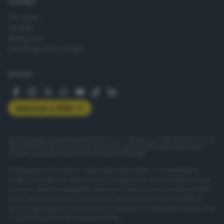
AZIENDA
Chi siamo
Contatti
Redazione
Pubblicità e necrologie
SEGUICI
Abbonati a GDB+
© Copyright Editoriale Bresciana S.p.A. - Brescia - P.IVA 00272770173
Condizioni di abbonamento
Condizioni generali del servizio
Privacy
Cookie policy
Accessibilità
Pubblicità elettorale
ISSN digital: 2499-099X - ISSN carta: 1590-346X - L'adattamento
totale o parziale e la riproduzione con qualsiasi mezzo elettronico, in
funzione della conseguente diffusione online, sono riservati per tutti i
paesi. Informative e moduli privacy. Edizione online del Giornale di
Brescia, quotidiano di informazione registrato al Tribunale di Brescia al
n° 07/1948 in data 30 novembre 1948.