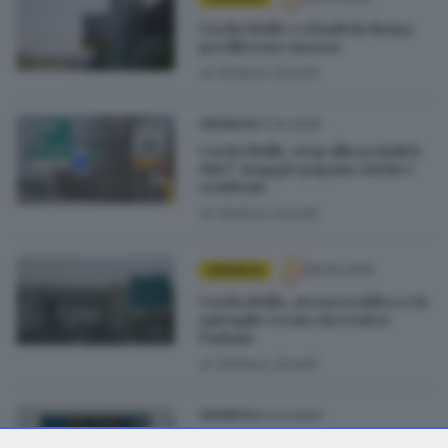
Corda Molle e i fondi da Roma
per liberare risorse
di
Stefano Zanotti
27.04.2026
CRONACA
Corda Molle, stop alla gratuità:
dal 1° maggio pagano anche i
residenti
di
Stefano Zanotti
08.04.2026
CRONACA
Corda Molle, stesso traffico e lo
spiraglio creato da Centro
Padane
di
Stefano Zanotti
20.03.2026
CRONACA
Corda Molle, a Concesio no alla