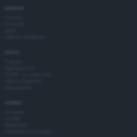
time by returning to this site and clicking the
privacy policy
button at the bottom of the webpage.
RUBRICHE
Cronaca
Economia
Sport
Cultura e Spettacoli
SERVIZI
Podcast
Agenda eventi
ZOOM - Le vostre foto
Lettere al direttore
Abbonamenti
AZIENDA
Chi siamo
Contatti
Redazione
Pubblicità e necrologie