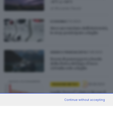
+8°C a +38°C
di
Riccardo Paroni
21.12.2023
ECONOMIA
Mercato tutelato dell'elettricità,
lo stop posticipato a luglio
21.08.2023
SEBINO E FRANCIACORTA
Boom di passeggeri a bordo
della flotta del lago d’Iseo:
220mila solo a luglio
18.08.2023
PASSIONE METEO
Luglio fresco? I dati ci dicono il
contrario
Continue without accepting