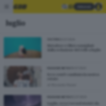
Abbonati
luglio
20.07.2024
CULTURA
Metafore e i libri consigliati
dalla redazione del GdB a luglio
19.07.2024
PASSIONE METEO
Ecco com'è cambiata la nostra
estate
di
Riccardo Paroni
02.07.2024
PASSIONE METEO
Luglio, ecco i record storici: da