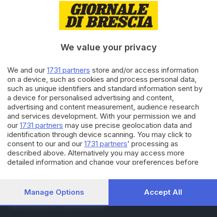
16.08.2023
ECONOMIA
In luglio a Brescia l'inflazione
rallenta ma i prezzi faticano a
scendere
We value your privacy
19.07.2023
CULTURA
We and our
1731 partners
store and/or access information
I libri consigliati dalla redazione
on a device, such as cookies and process personal data,
del GdB per luglio
such as unique identifiers and standard information sent by
di
Laura Fasani
a device for personalised advertising and content,
advertising and content measurement, audience research
and services development. With your permission we and
Carica altri articoli
our
1731 partners
may use precise geolocation data and
identification through device scanning. You may click to
consent to our and our
1731 partners
’ processing as
described above. Alternatively you may access more
detailed information and change your preferences before
consenting or to refuse consenting. Please note that some
processing of your personal data may not require your
consent, but you have a right to object to such processing.
Manage Options
Accept All
Editoriale Bresciana S.p.A.
Your preferences will apply to this website only. You can
Via Solferino 22, 25121 Brescia
change your preferences or withdraw your consent at any