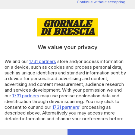
la prima è la classe con più
Continue without accepting
bocciature
di
Elisa Rossi
28.02.2023
SCUOLA
Scuola: nel Bresciano sorpasso
We value your privacy
in extremis dei licei sui tecnici,
crescono i professionali
We and our
1731 partners
store and/or access information
on a device, such as cookies and process personal data,
18.03.2022
BRESCIA E HINTERLAND
such as unique identifiers and standard information sent by
Ambiente, Rosy Battaglia alla
a device for personalised advertising and content,
Gen Z: «Siete meglio degli
advertising and content measurement, audience research
adulti»
and services development. With your permission we and
di
Laura Fasani
our
1731 partners
may use precise geolocation data and
identification through device scanning. You may click to
consent to our and our
1731 partners
’ processing as
Carica altri articoli
described above. Alternatively you may access more
detailed information and change your preferences before
consenting or to refuse consenting. Please note that some
processing of your personal data may not require your