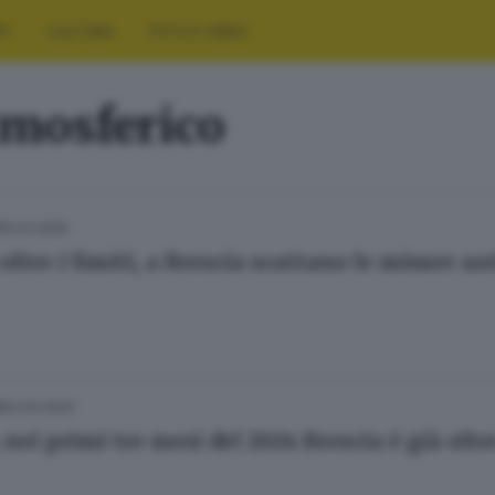
RT
CULTURA
FOTO E VIDEO
mosferico
15.01.2026
E
oltre i limiti, a Brescia scattano le misure a
02.04.2024
E
nei primi tre mesi del 2024 Brescia è già oltre