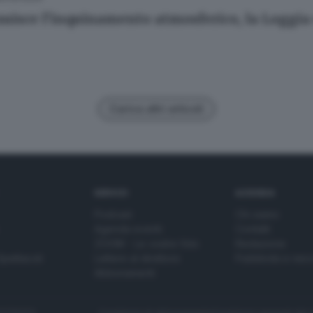
uisce l’inquinamento atmosferico, la Loggia
Carica altri articoli
SERVIZI
AZIENDA
Podcast
Chi siamo
Agenda eventi
Contatti
ZOOM - Le vostre foto
Redazione
Spettacoli
Lettere al direttore
Pubblicità e nec
Abbonamenti