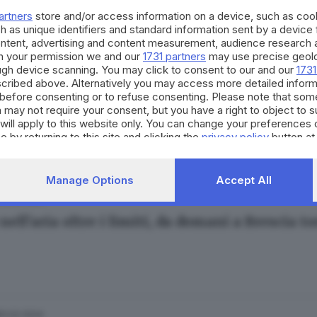
artners
store and/or access information on a device, such as co
h as unique identifiers and standard information sent by a device
ontent, advertising and content measurement, audience research 
h your permission we and our
1731 partners
may use precise geolo
ough device scanning. You may click to consent to our and our
1731
cribed above. Alternatively you may access more detailed infor
20.02.2024
before consenting or to refuse consenting. Please note that som
 la Loggia: diminuire la velocità in autostrad
 may not require your consent, but you have a right to object to 
will apply to this website only. You can change your preferences 
e by returning to this site and clicking the
privacy policy
button at
Manage Options
Accept All
19.02.2024
E
nell’aria oltre i limiti, da domani a Brescia 
12.02.2024