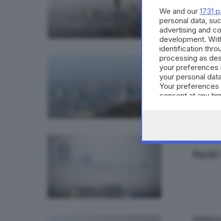
We and our
1731 p
personal data, suc
advertising and c
development. Wit
identification thr
processing as des
CRONACA
your preferences 
Smog,
your personal data
Your preferences 
consent at any tim
the webpage.
AMBIENT
Pm10 
CRONACA