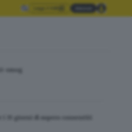
Leggi il GdB
Abbonati
nti-smog
 i 35 giorni di supero consentiti