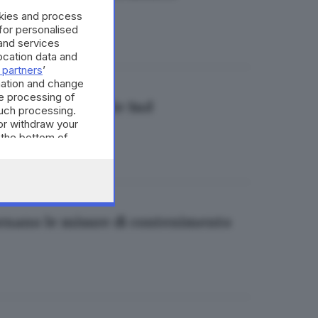
okies and process
 for personalised
and services
cation data and
 partners
’
mation and change
e processing of
a e in tangenziale Sud
such processing.
or withdraw your
 the bottom of
tornano le misure di contenimento