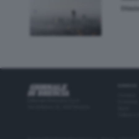
Dimin
RUBRICHE
Cronaca
Editoriale Bresciana S.p.A.
Economia
Via Solferino 22, 25121 Brescia
Sport
Cultura e 