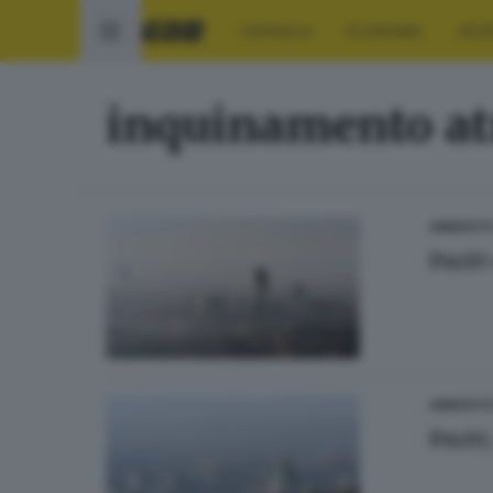
CRONACA
ECONOMIA
SPO
inquinamento at
AMBIENT
Pm10 
AMBIENT
Pm10, 