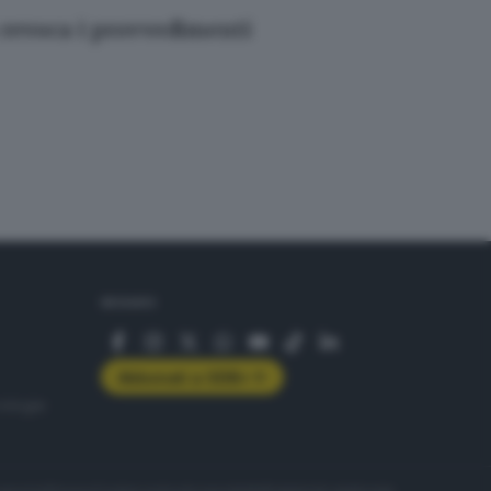
 revoca i provvedimenti
SEGUICI
Abbonati a GDB+
rologie